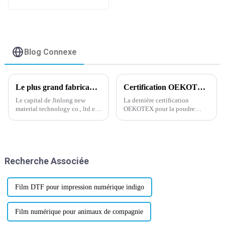
cm, fabricant de
films de démoulage
Blog Connexe
Le plus grand fabricant de films DTF en Chine.
Certification OEKOTEX la plus récente concernant la poudre adhésive thermofusible
Le capital de Jinlong new
La dernière certification
material technology co., ltd est
OEKOTEX pour la poudre
de 30 millions de yuans,
adhésive thermofusible a été
couvre 30 000 mètres carrés,
mise à jour et approuvée
dispose de 3 lignes de meulage
aujourd'hui, ce qui a suscité un
automatiques allemandes, de 3
regain d'enthousiasme et de
lignes de revêtement à quatre
confiance dans l'industrie.
Recherche Associée
têtes et d'autres avancées
OEKOTEX, la certification
internationales...
mondialement reconnue...
Film DTF pour impression numérique indigo
Film numérique pour animaux de compagnie