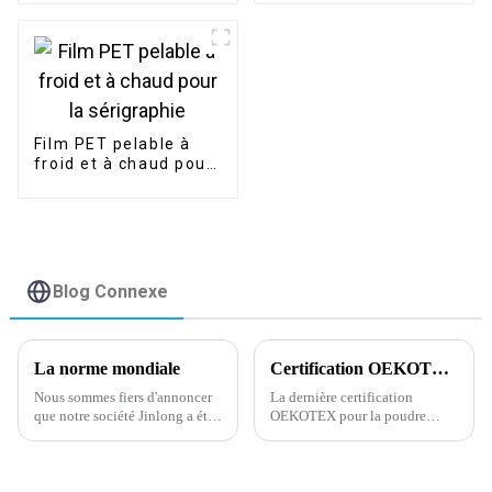
thermique PET film
prix usine
Film PET pelable à
froid et à chaud pour
la sérigraphie
Blog Connexe
La norme mondiale
Certification OEKOTEX la plus récente concernant la poudre adhésive thermofusible
Nous sommes fiers d'annoncer
La dernière certification
que notre société Jinlong a été
OEKOTEX pour la poudre
approuvée par la norme
adhésive thermofusible a été
mondiale pour la certification
mise à jour et approuvée
des matériaux de transfert de
aujourd'hui, ce qui a suscité un
chaleur le 28 février 2024.
regain d'enthousiasme et de