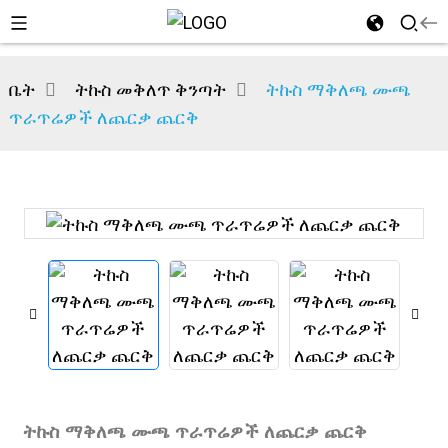
ቤት
ትኩስ መቅለጥ ቅንጣት
ትኩስ ማቅለጫ ሙጫ
ጥራጥሬዎች ለጨርቃ ጨርቅ
ትኩስ ማቅለጫ ሙጫ ጥራጥሬዎች ለጨርቃ ጨርቅ