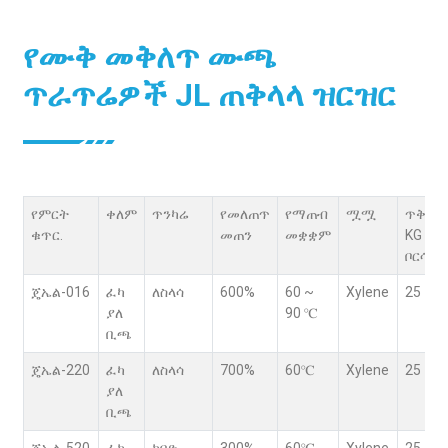
የሙቅ መቅለጥ ሙጫ
ጥራጥሬዎች JL ጠቅላላ ዝርዝር
የምርት
ቀለም
ጥንካሬ
የመለጠጥ
የማጠብ
ሟሟ
ጥቅል
ቁጥር.
መጠን
መቋቋም
KG /
ቦርሳ
ጄኤል-016
ፈካ
ለስላሳ
600%
60 ~
Xylene
25
ያለ
90 ℃
ቢጫ
ጄኤል-220
ፈካ
ለስላሳ
700%
60℃
Xylene
25
ያለ
ቢጫ
ጄኤል-520
ፈካ
ከባድ
300%
60℃
Xylene
25