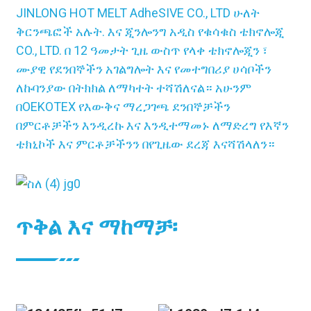
JINLONG HOT MELT AdheSIVE CO., LTD ሁለት
ቅርንጫፎች አሉት. እና ጂንሎንግ አዲስ የቁሳቁስ ቴክኖሎጂ
CO., LTD. በ 12 ዓመታት ጊዜ ውስጥ የላቀ ቴክኖሎጂን ፣
ሙያዊ የደንበኞችን አገልግሎት እና የመተግበሪያ ሀሳቦችን
ለኩባንያው በትክክል ለማካተት ተሻሽለናል። አሁንም
በOEKOTEX የእውቅና ማረጋገጫ ደንበኞቻችን
በምርቶቻችን እንዲረኩ እና እንዲተማመኑ ለማድረግ የእኛን
ቴክኒኮች እና ምርቶቻችንን በየጊዜው ደረጃ እናሻሽላለን።
ጥቅል እና ማከማቻ፡