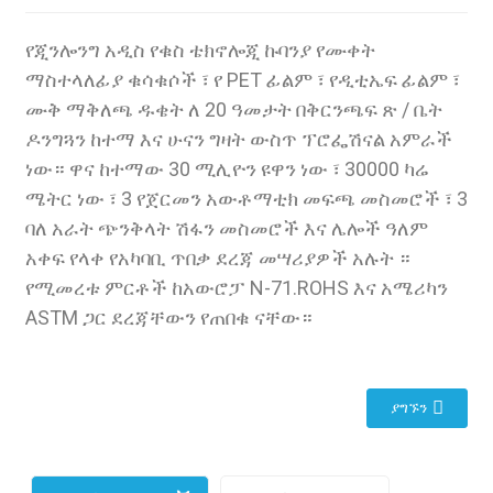
የጂንሎንግ አዲስ የቁስ ቴክኖሎጂ ኩባንያ የሙቀት
ማስተላለፊያ ቁሳቁሶች ፣ የ PET ፊልም ፣ የዲቲኤፍ ፊልም ፣
ሙቅ ማቅለጫ ዱቄት ለ 20 ዓመታት በቅርንጫፍ ጽ / ቤት
ዶንግጓን ከተማ እና ሁናን ግዛት ውስጥ ፕሮፌሽናል አምራች
ነው። ዋና ከተማው 30 ሚሊዮን ዩዋን ነው ፣ 30000 ካሬ
ሜትር ነው ፣ 3 የጀርመን አውቶማቲክ መፍጫ መስመሮች ፣ 3
ባለ አራት ጭንቅላት ሽፋን መስመሮች እና ሌሎች ዓለም
አቀፍ የላቀ የአካባቢ ጥበቃ ደረጃ መሣሪያዎች አሉት ።
የሚመረቱ ምርቶች ከአውሮፓ N-71.ROHS እና አሜሪካን
ASTM ጋር ደረጃቸውን የጠበቁ ናቸው።
.
ያግኙን