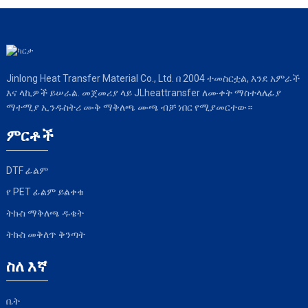
Jinlong Heat Transfer Material Co., Ltd. በ 2004 ተመስርቷል, እንደ አምራች
እና ላኪዎች ይሠራል. መጀመሪያ ላይ JLheattransfer ለሙቀት ማስተላለፊያ
ማተሚያ ኢንዱስትሪ ሙቅ ማቅለጫ ሙጫ ብቻ ነበር የሚያመርተው።
ምርቶች
DTF ፊልም
የ PET ፊልም ይልቀቁ
ትኩስ ማቅለጫ ዱቄት
ትኩስ መቅለጥ ቅንጣት
ስለ እኛ
ቤት