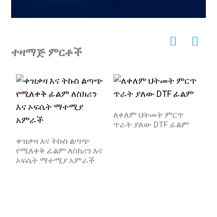
ተዛማጅ ምርቶች
ለቀለም ህትመት ምርጥ
ጥራት ያለው DTF ፊልም
ቀዝቃዛ እና ትኩስ ልጣጭ
የሚለቀቅ ፊልም ለስክሪን እና
ት
ኦፍሴት ማተሚያ አምራች
መ
ጥ
ጋ