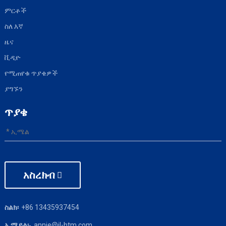
ምርቶች
ስለ እኛ
ዜና
ቪዲዮ
የሚጠየቁ ጥያቄዎች
ያግኙን
ጥያቄ
አስረክብ
+86 13435937454
ስልክ፡
annie@jl-htm.com
ኢሜይል፡-