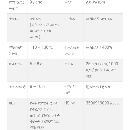
የሚሟሟ
Xylene
ቀለም
ፈካ ያለ ቢጫ
ውስጥ
ቅንብር
ታክፋየር
ጥንካሬ
መካከለኛ-ጠንካራ
(ፔትሮሊየም ሙጫ
ወይም አቢቲክ
ሙጫ)
ማለስለሻ
110 ~ 130 ℃
የመለጠጥ
መካከለኛ፣ 400%
ነጥብ
መጠን
ክፍት ጊዜ
5 ~ 8 ሰ
ጥቅል
25 ኪግ / ቦርሳ, 1000
ኪግ / pallet ወይም
ብጁ
ጊዜ አዘጋጅ
8 ~ 10 ሰ
የምርት
ጂንሎንግ (ጄኤል
ስም
ባህሪ
የላቀ የምርት ሂደት
HS ኮድ
3506919090 እ.ኤ.አ
የተረጋጋ ጥራት,
ጠንካራ የአየር ሁኔታ
ችሎታ, የረጅም ጊዜ
ማከማቻ