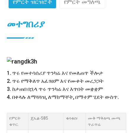
የምርት ዝርዝሮች
የምርት መግለጫ
መተግበሪያ
1. ጥሩ የመተሳሰሪያ ጥንካሬ እና የመለጠጥ ችሎታ
2. ጥሩ የማቅለጥ አፈፃፀም እና የሙቀት መረጋጋት
3. ከታጠበ በኋላ ጥሩ ጥንካሬ እና እጥበት መቋቋም
4. በቀላሉ ለማጓጓዝ, ለማከማቸት, በማተም ሂደት ውስጥ.
የምርት
ጄኤል-585
ቁሳቁስ፡
ሙቅ ማቅለጫ ሙጫ
ቁጥር.
ጥራጥሬ