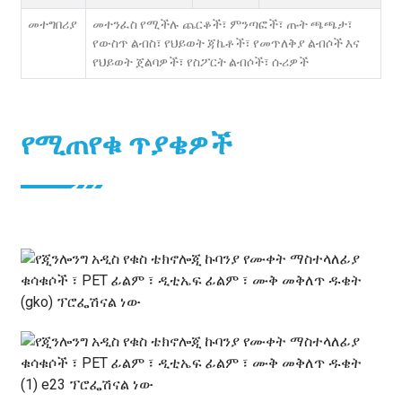
መተግበሪያ
መተንፈስ የሚችሉ ጨርቆች፣ ምንጣፎች፣ ጡት ጫጫታ፣
የውስጥ ልብስ፣ የህይወት ጃኬቶች፣ የመጥለቅያ ልብሶች እና
የህይወት ጀልባዎች፣ የስፖርት ልብሶች፣ ሱሪዎች
የሚጠየቁ ጥያቄዎች