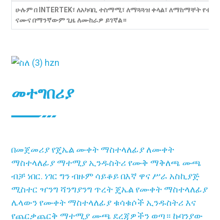
ሁሉም በ INTERTEK፣ ለአካባቢ ተስማሚ፣ ለማጓጓዝ ቀላል፣ ለማከማቸት የተረጋገ
ናሙና በማንኛውም ጊዜ ለሙከራዎ ይገኛል።
መተግበሪያ
በመጀመሪያ የጄኤል ሙቀት ማስተላለፊያ ለሙቀት
ማስተላለፊያ ማተሚያ ኢንዱስትሪ የሙቅ ማቅለጫ ሙጫ
ብቻ ነበር. ነገር ግን ብዙም ሳይቆይ በእኛ ዋና ሥራ አስኪያጅ
ሚስተር ዣንግ ሻንግያንግ ጥረት ጄኤል የሙቀት ማስተላለፊያ
ሌላውን የሙቀት ማስተላለፊያ ቁሳቁሶች ኢንዱስትሪ እና
የጨርቃጨርቅ ማተሚያ ሙጫ ደረጃዎችን ወጣ። ኩባንያው