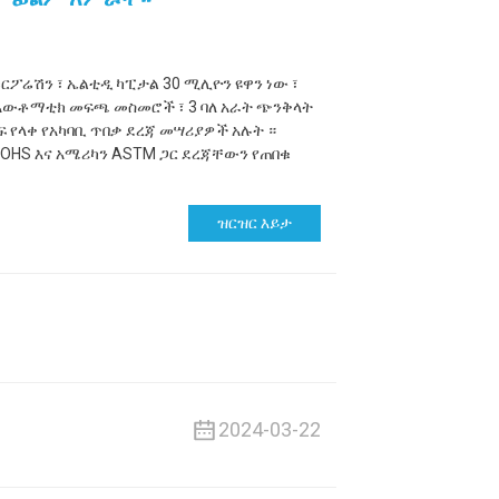
ርፖሬሽን ፣ ኤልቲዲ ካፒታል 30 ሚሊዮን ዩዋን ነው ፣
ን አውቶማቲክ መፍጫ መስመሮች ፣ 3 ባለ አራት ጭንቅላት
 የላቀ የአካባቢ ጥበቃ ደረጃ መሣሪያዎች አሉት ።
OHS እና አሜሪካን ASTM ጋር ደረጃቸውን የጠበቁ
ዝርዝር እይታ
2024-03-22