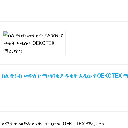
ስለ ትኩስ መቅለጥ ማጣበቂያ ዱቄት አዲሱ የ OEKOTEX 
ለሞቃት መቅለጥ የቅርብ ጊዜው OEKOTEX ማረጋገጫ