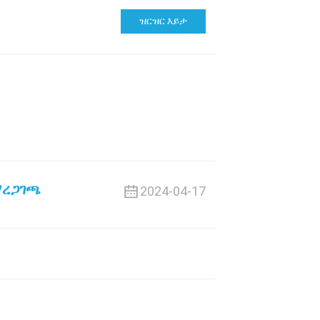
ዝርዝር እይታ
ማረጋገጫ
2024-04-17