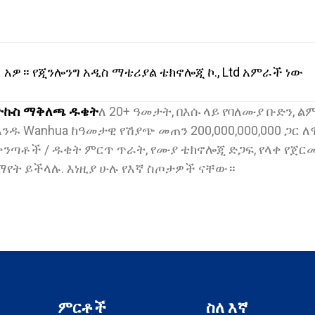
አዎ። የጂንሎንግ አዲስ ማቴሪያል ቴክኖሎጂ ኮ., Ltd አምራች ነው
ትኩስ ማቅለጫ ዱቄት
ለ 20+ ዓመታት, በእሱ ላይ የባለሙያ ቡድን, 
አንዱ Wanhua ከዓመታዊ የሽያጭ መጠን 200,000,000,000 
ቅንጣቶች / ዱቄት ምርጥ ጥራት, የሙያ ቴክኖሎጂ ድጋፍ, የላቀ የጀር
ማየት ይችላሉ. እነዚያ ሁሉ የእኛ ስጦታዎች ናቸው።
ምርቶች
ስለ እኛ