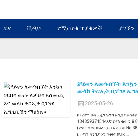
ዜና
ቪዲዮ
የሚጠየቁ ጥያቄዎች
ያግኙን
ቻይናን ለመጎብኘት እንኳን
መላክ ትርኢት በፓዡ ኤግ
2025-05-26
ኮ፣ ስም: ሁናን ጂንሎንግ አዲስ የቁሳቁስ 
13435937454የእኛ የዳስ ቁጥር፡ 8.0
(ሦስተኛው ክፍለ ጊዜ) አድራሻ፡ No.382
ከተማ፣ ጓንግዶንግ ግዛት፣ ቻይና....