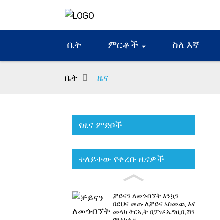
ቤት
ምርቶች
ስለ እኛ
ቤት
ዜና
የዜና ምድቦች
ተለይተው የቀረቡ ዜናዎች
ቻይናን ለመጎብኘት እንኳን
በደህና መጡ ለቻይና አስመጪ እና
መላክ ትርኢት በፓዡ ኤግዚቢሽን
ማዕከል።