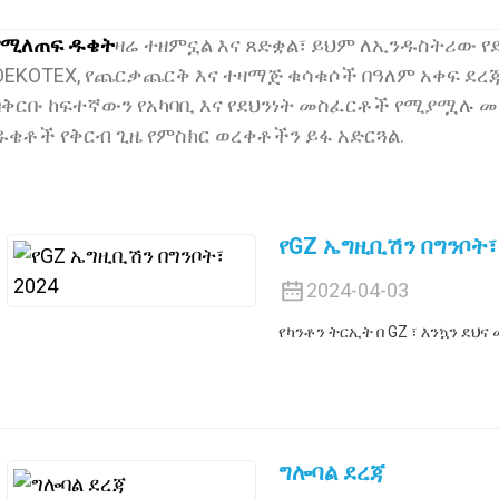
የሚለጠፍ ዱቄት
ዛሬ ተዘምኗል እና ጸድቋል፣ ይህም ለኢንዱስትሪው 
OEKOTEX, የጨርቃጨርቅ እና ተዛማጅ ቁሳቁሶች በዓለም አቀፍ ደረጃ
በቅርቡ ከፍተኛውን የአካባቢ እና የደህንነት መስፈርቶች የሚያሟሉ
ዱቄቶች የቅርብ ጊዜ የምስክር ወረቀቶችን ይፋ አድርጓል.
የGZ ኤግዚቢሽን በግንቦት፣
2024-04-03
የካንቶን ትርኢት በ GZ ፣ እንኳን ደህ
ግሎባል ደረጃ