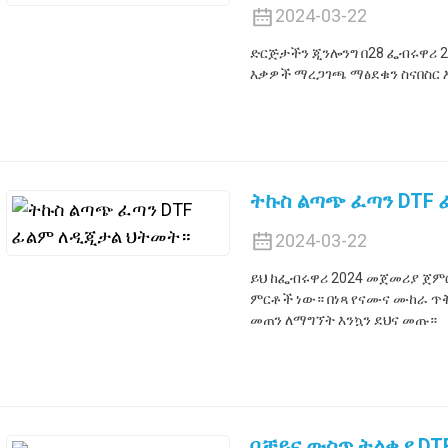
2024-03-22
ድርጅታችን ጂንሎንግ በ28 ፌብሩዋሪ 
እቃዎች ማረጋገጫ ማፅደቁን ስናበስር 
ትኩስ ልጣጭ ፈጣን DTF
2024-03-22
ይህ ከፌብሩዋሪ 2024 መጀመሪያ ጀም
ምርቶች ነው። በነጻ የናሙና ሙከራ ጥቅ
መጠን ለማግኘት እንኳን ደህና መጡ።
በቻይና ውስጥ ትልቁ የ D