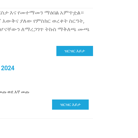
የደስታ እና የመተማመን ማዕበል አምጥቷል።
 እውቅና ያለው የምስክር ወረቀት ስርዓት,
 መሆናቸውን ለማረጋገጥ ትኩስ ማቅለጫ ሙጫ
ዝርዝር እይታ
 2024
ና መጡ ወደ እኛ መጡ
ዝርዝር እይታ