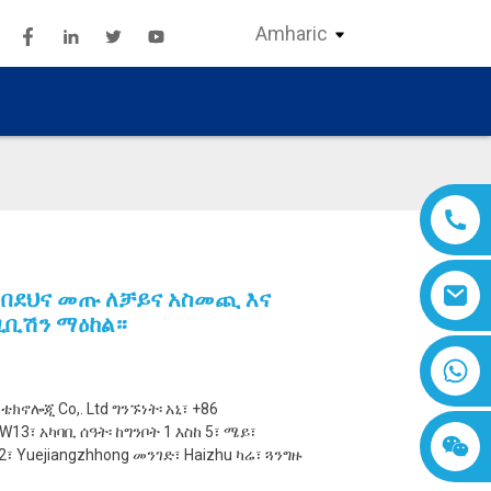
Amharic
 በደህና መጡ ለቻይና አስመጪ እና
ዚቢሽን ማዕከል።
ቴክኖሎጂ Co,. Ltd ግንኙነት፡ አኒ፣ +86
W13፣ አካባቢ ሰዓት፡ ከግንቦት 1 እስከ 5፣ ሜይ፣
፣ Yuejiangzhhong መንገድ፣ Haizhu ካሬ፣ ጓንግዙ