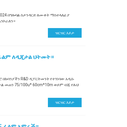
2024 በግሎባል ስታንዳርድ ለሙቀት ማስተላለፊያ
እንኮራለን።
ዝርዝር እይታ
 ፊልም ለዲጂታል ህትመት።
ሮ በኩባንያችን R&D ዲፓርትመንት የተገነባው አዲሱ
ል መጠን 75/100u* 60cm*10m ወይም ብጁ የሉህ
ዝርዝር እይታ
TF ፊልም አምራች።