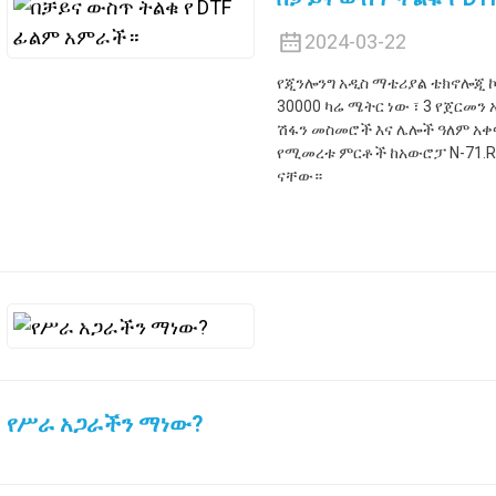
2024-03-22
የጂንሎንግ አዲስ ማቴሪያል ቴክኖሎጂ ኮ
30000 ካሬ ሜትር ነው ፣ 3 የጀርመ
ሽፋን መስመሮች እና ሌሎች ዓለም አቀፍ
የሚመረቱ ምርቶች ከአውሮፓ N-71.R
ናቸው።
የሥራ አጋራችን ማነው?