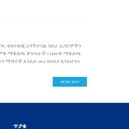
ልምድ, ቴክኖሎጂ አግኝተናል. ከስራ አጋሮቻችን
ጋር ለሞቅ ማቅለጫ ቅንጣቶች። በሙቅ ማቅለጫ
መን ማሽኖች እንዴት መሪ ኩባንያ እንደሆንን
ዝርዝር እይታ
ጥያቄ