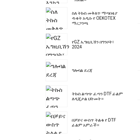
ስለ ትኩስ መቅለጥ ማጣበቂያ
ዱቄት አዲሱ የ OEKOTEX
ማረጋገጫ
የGZ ኤግዚቢሽን በግንቦት፣
2024
ግሎባል ደረጃ
ትኩስ ልጣጭ ፈጣን DTF ፊልም
ለዲጂታል ህትመት።
በቻይና ውስጥ ትልቁ የ DTF
ፊልም አምራች።