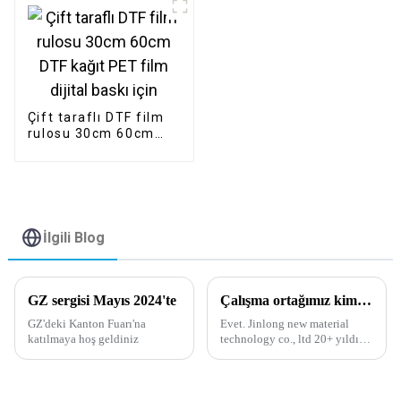
ayırma filmi üreticisi-
1
Çift taraflı DTF film
rulosu 30cm 60cm
DTF kağıt PET film
dijital baskı için
İlgili Blog
GZ sergisi Mayıs 2024'te
Çalışma ortağımız kimdir?
GZ'deki Kanton Fuarı'na
Evet. Jinlong new material
katılmaya hoş geldiniz
technology co., ltd 20+ yıldır
sıcak eriyik tozu üreticisidir, bu
konuda profesyonel ekibimiz,
deneyimimiz ve teknolojimiz
var. Çalışma ortaklarımızdan