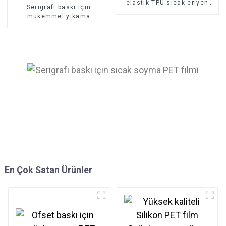
elastik TPU sıcak eriyen
Serigrafi baskı için
yapıştırıcı tozu
mükemmel yıkama
direncine sahip PES sıcak
eriyen toz
En Çok Satan Ürünler