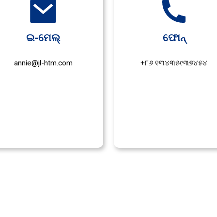
ଇ-ମେଲ୍
ଫୋନ୍
annie@jl-htm.com
+୮୬ ୧୩୪୩୫୯୩୭୪୫୪