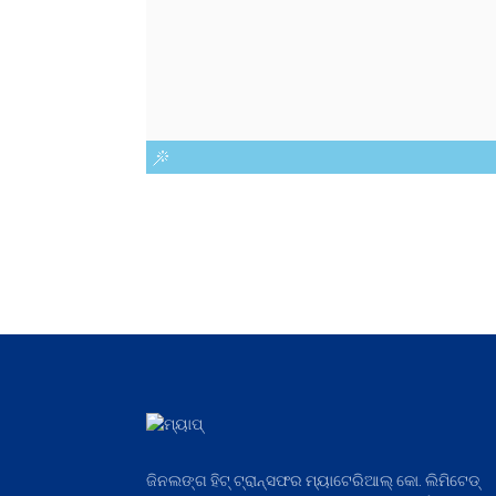
ଜିନଲଙ୍ଗ ହିଟ୍ ଟ୍ରାନ୍ସଫର ମ୍ୟାଟେରିଆଲ୍ କୋ. ଲିମିଟେଡ୍