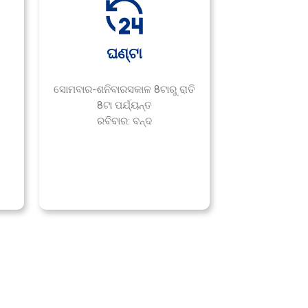
ଘଣ୍ଟା
ସୋମବାର-
ଶନିବାର
ସକାଳ 8ଟାରୁ ରାତି
8ଟା ପର୍ଯ୍ୟନ୍ତ
ରବିବାର: ବନ୍ଦ