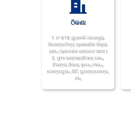
ଠିକଣା
1. ନଂ 619, ୟୁଆନଲି ଆଭେନ୍ୟୁ,
ଜିଡୋଙ୍ଗଟିଙ୍ଗ୍ ପ୍ରଶାସନିକ ଜିଲ୍ଲା,
ହାନାନ୍ ପ୍ରଦେଶର ଚାଙ୍ଗଡେ ସହର |
2. ଫୁମା ଇଣ୍ଡଷ୍ଟ୍ରିଆଲ୍ ଜୋନ୍,
ଚିଗାଙ୍ଗ୍ ଜିଲ୍ଲା, ହୁମେନ୍ ଟାଉନ୍,
ଡୋଙ୍ଗଗୁଆନ୍ ସିଟି, ଗୁଆଙ୍ଗଡୋଙ୍ଗ,
ଚୀନ୍