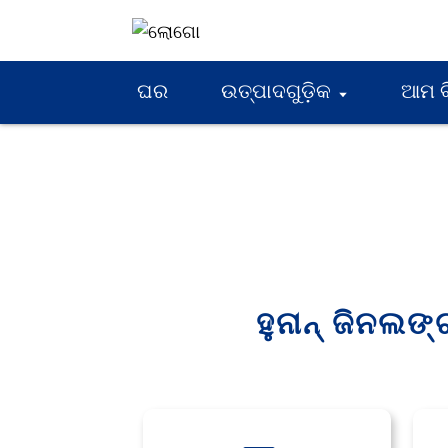
ଘର
ଉତ୍ପାଦଗୁଡ଼ିକ
ଆମ 
ହୁନାନ୍ ଜିନଲଙ୍