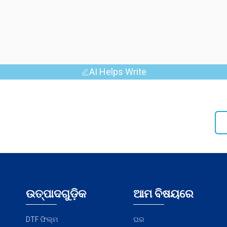
AI Helps Write
ଉତ୍ପାଦଗୁଡ଼ିକ
ଆମ ବିଷୟରେ
DTF ଫିଲ୍ମ
ଘର