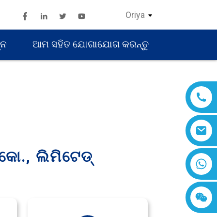
Oriya
୍ନ
ଆମ ସହିତ ଯୋଗାଯୋଗ କରନ୍ତୁ
 କୋ., ଲିମିଟେଡ୍