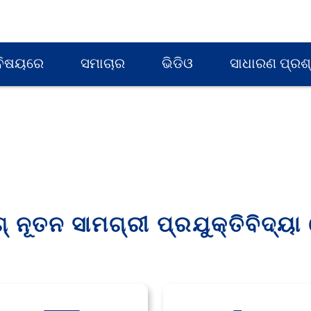
ବିଷୟରେ
ସମାଚାର
ଭିଡିଓ
ସାଧାରଣ ପ୍ରଶ
ଗ୍ ନୂତନ ସାମଗ୍ରୀ ପ୍ରଯୁକ୍ତିବିଦ୍ୟା