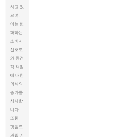
하고 있
으며,
이는 변
화하는
소비자
선호도
와 환경
적 책임
에 대한
의식의
증가를
시사합
니다.
또한,
핫멜트
과립 기