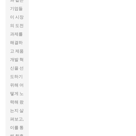
과 같은
기업들
이 시장
의 도전
과제를
해결하
고 제품
개발 혁
신을 선
도하기
위해 어
떻게 노
력해 왔
는지 살
펴보고,
이를 통