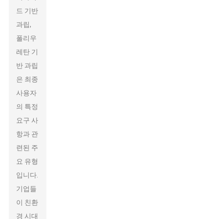
드 기반
과립,
폴리우
레탄 기
반 과립
은 최종
사용자
의 특정
요구 사
항과 관
련된 주
요 유형
입니다.
기업들
이 친환
경 시대