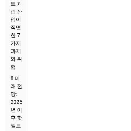
트 과
립 산
업이
직면
한 7
가지
과제
와 위
험
8 미
래 전
망:
2025
년 이
후 핫
멜트