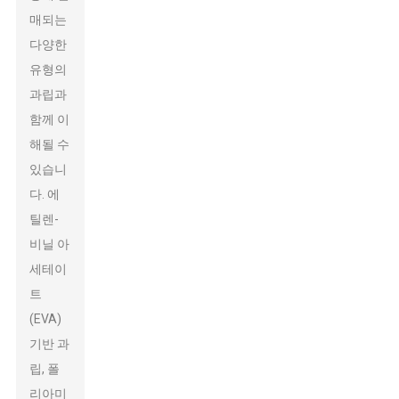
매되는
다양한
유형의
과립과
함께 이
해될 수
있습니
다. 에
틸렌-
비닐 아
세테이
트
(EVA)
기반 과
립, 폴
리아미