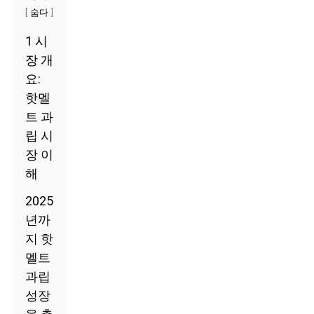
[
]
숨다
1 시
장 개
요:
핫멜
트 과
립 시
장 이
해
2025
년까
지 핫
멜트
과립
성장