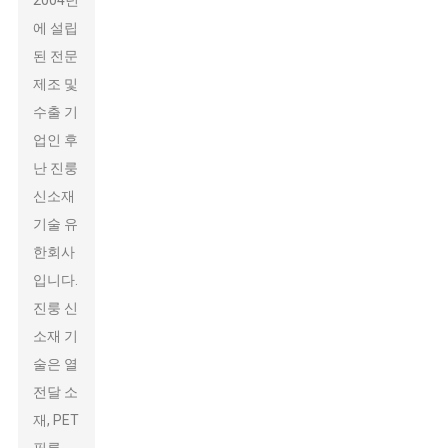
2004년
에 설립
된 전문
제조 및
수출 기
업인 후
난 진룽
신소재
기술 유
한회사
입니다.
진룽 신
소재 기
술은 열
전달 소
재, PET