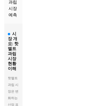
과립
시장
예측
시
장 개
요: 핫
멜트
과립
시장
현황
이해
핫멜트
과립 시
장은 변
화하는
산업 표