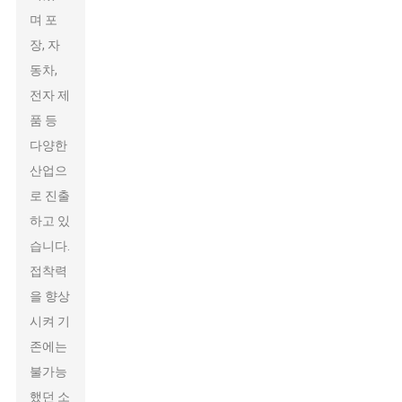
며 포
장, 자
동차,
전자 제
품 등
다양한
산업으
로 진출
하고 있
습니다.
접착력
을 향상
시켜 기
존에는
불가능
했던 소