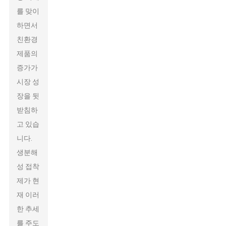
를 맞이
하면서
친환경
제품의
증가가
시장 성
장을 뒷
받침하
고 있습
니다.
생분해
성 접착
제가 현
재 이러
한 추세
를 주도