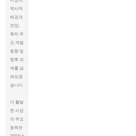
시장의
역사적
배경과
전망,
특히 주
요 개발
동향 및
향후 과
제를 살
펴보겠
습니다.
이 활발
한 시장
의 주요
동력은