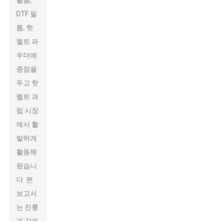
필름,
DTF 필
름, 핫
멜트 파
우더에
중점을
두고 핫
멜트 과
립 시장
에서 활
발하게
활동해
왔습니
다. 본
보고서
는 진룽