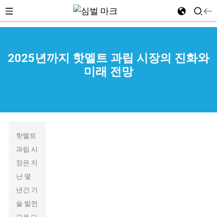
2025년까지 핫멜트 과립 시장의 진화와
미래 전망
n
핫멜트
과립 시
장은 지
난 몇
년간 기
술 발전