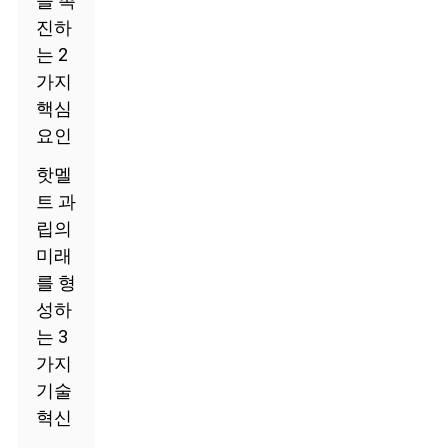
을 촉
진하
는 2
가지
핵심
요인
핫멜
트 과
립의
미래
를 형
성하
는 3
가지
기술
혁신