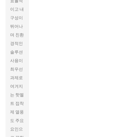
효율적
이고 내
구성이
뛰어나
며 친환
경적인
솔루션
사용이
최우선
과제로
여겨지
는 핫멜
트 접착
제 열풍
도 주요
요인으