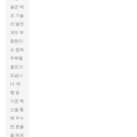
술은 제
조 기술
의 발전
과도 부
합한다
는 점에
주목할
필요가
있습니
다. 제
형 및
가공 혁
신을 통
해 우수
한 효율
을 제공