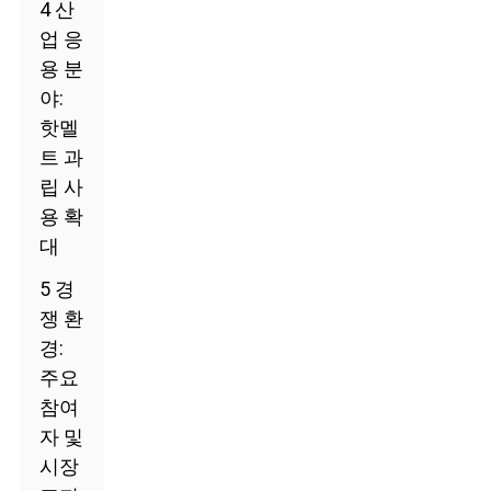
4 산
업 응
용 분
야:
핫멜
트 과
립 사
용 확
대
5 경
쟁 환
경:
주요
참여
자 및
시장