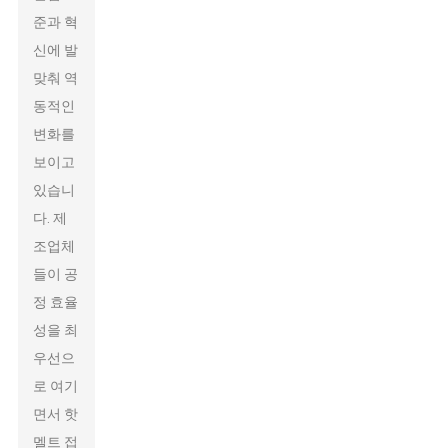
준과 혁
신에 발
맞춰 역
동적인
변화를
보이고
있습니
다. 제
조업체
들이 공
정 효율
성을 최
우선으
로 여기
면서 핫
멜트 접