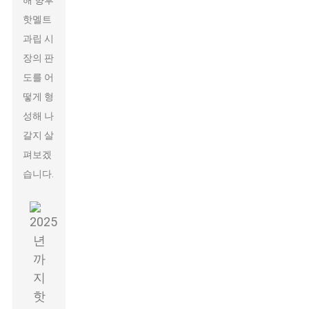
해 향후
핫멜트
과립 시
장의 판
도를 어
떻게 형
성해 나
갈지 살
펴보겠
습니다.