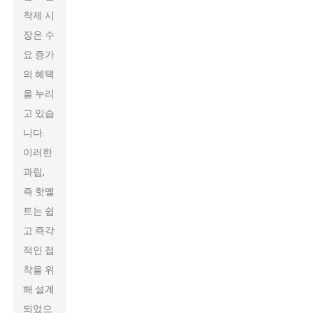
착제 시
장은 수
요 증가
의 혜택
을 누리
고 있습
니다.
이러한
과립,
즉 핫멜
트는 쉽
고 즉각
적인 접
착을 위
해 설계
되었으