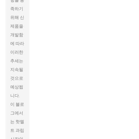
항을 충
족하기
위해 신
제품을
개발함
에 따라
이러한
추세는
지속될
것으로
예상됩
니다.
이 블로
그에서
는 핫멜
트 과립