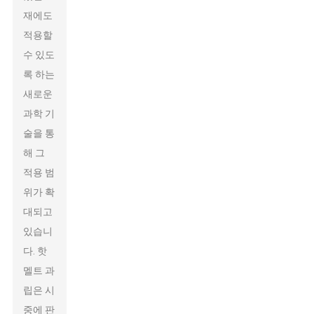
재에도
적용할
수 있도
록 하는
새로운
과학 기
술을 통
해 그
적용 범
위가 확
대되고
있습니
다. 핫
멜트 과
립은 시
중에 판