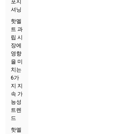
포지
셔닝
핫멜
트 과
립 시
장에
영향
을 미
치는
6가
지 지
속 가
능성
트렌
드
핫멜