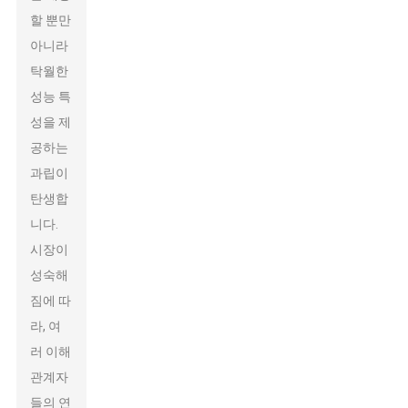
할 뿐만
아니라
탁월한
성능 특
성을 제
공하는
과립이
탄생합
니다.
시장이
성숙해
짐에 따
라, 여
러 이해
관계자
들의 연