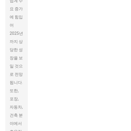
업계 수
요 증가
에 힘입
어
2025년
까지 상
당한 성
장을 보
일 것으
로 전망
됩니다.
또한,
포장,
자동차,
건축 분
야에서