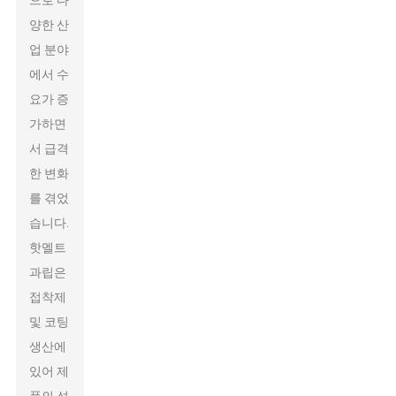
으로 다
양한 산
업 분야
에서 수
요가 증
가하면
서 급격
한 변화
를 겪었
습니다.
핫멜트
과립은
접착제
및 코팅
생산에
있어 제