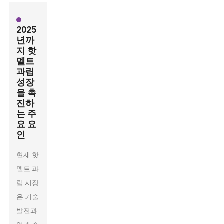
2025
년까
지 핫
멜트
과립
성장
을 촉
진하
는 주
요 요
인
현재 핫
멜트 과
립 시장
은 기술
발전과