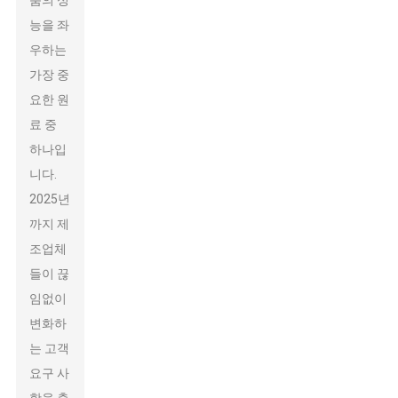
품의 성
능을 좌
우하는
가장 중
요한 원
료 중
하나입
니다.
2025년
까지 제
조업체
들이 끊
임없이
변화하
는 고객
요구 사