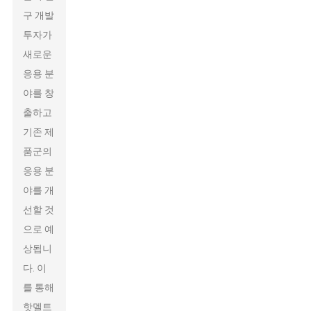
구 개발
투자가
새로운
응용 분
야를 창
출하고
기존 제
품군의
응용 분
야를 개
선할 것
으로 예
상됩니
다. 이
를 통해
핫멜트