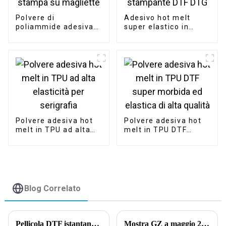
Polvere di
Adesivo hot melt
poliammide adesiva
super elastico in
hot melt PA per la
polvere nera TPU per
stampa su magliette
stampante DTF DTG
Polvere adesiva hot
Polvere adesiva hot
melt in TPU ad alta
melt in TPU DTF
elasticità per
super morbida ed
serigrafia
elastica di alta
qualità
Blog Correlato
Pellicola DTF istantanea a caldo per la stampa digitale.
Mostra GZ a maggio 2024