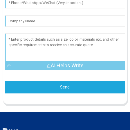
AI Helps Write
Send