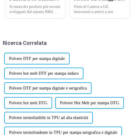
Si tratta dei prodotti più recenti
Fiera di Canton a GZ,
sviluppati dal reparto R&S
benvenuti a unirvi a noi
della nostra azienda dall'inizio
di febbraio 2024. Non esitate a
contattarci per un test di
campioni gratuito in rotoli da
75/100u* 60cm*10m, o per un
Ricerca Correlata
formato personalizzato.
Polvere DTF per stampa digitale
Polvere hot melt DTF per stampa indaco
Polvere DTF per stampa digitale e serigrafica
Polvere hot melt DTG
Polvere Hot Melt per stampa DTG
Polvere termofusibile in TPU ad alta elasticità
Polvere termofondente in TPU per stampa serigrafica e digitale