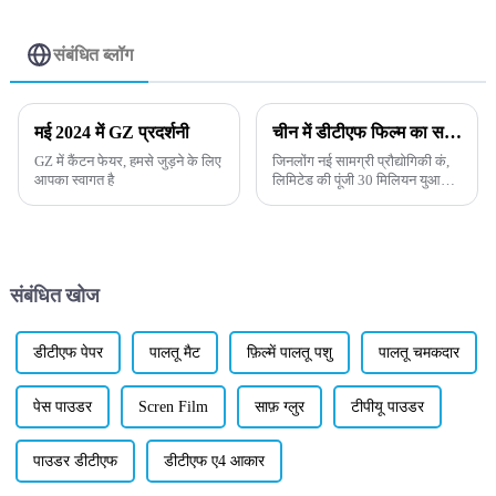
संबंधित ब्लॉग
मई 2024 में GZ प्रदर्शनी
चीन में डीटीएफ फिल्म का सबसे बड़ा निर्माता।
GZ में कैंटन फेयर, हमसे जुड़ने के लिए
जिनलोंग नई सामग्री प्रौद्योगिकी कं,
आपका स्वागत है
लिमिटेड की पूंजी 30 मिलियन युआन है,
30000 वर्ग मीटर को कवर करती है,
इसमें 3 जर्मन स्वचालित पीस लाइनें, 3
चार-सिर कोटिंग लाइनें और अन्य
अंतरराष्ट्रीय अग्रिम हैं ...
संबंधित खोज
डीटीएफ पेपर
पालतू मैट
फ़िल्में पालतू पशु
पालतू चमकदार
पेस पाउडर
Scren Film
साफ़ ग्लुर
टीपीयू पाउडर
पाउडर डीटीएफ
डीटीएफ ए4 आकार