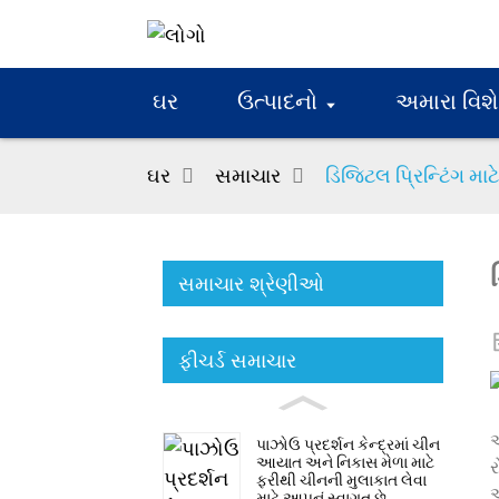
ઘર
ઉત્પાદનો
અમારા વિશે
ઘર
સમાચાર
ડિજિટલ પ્રિન્ટિંગ મા
સમાચાર શ્રેણીઓ
ફીચર્ડ સમાચાર
આ
પાઝોઉ પ્રદર્શન કેન્દ્રમાં ચીન
આયાત અને નિકાસ મેળા માટે
ર
ફરીથી ચીનની મુલાકાત લેવા
આ
માટે આપનું સ્વાગત છે.