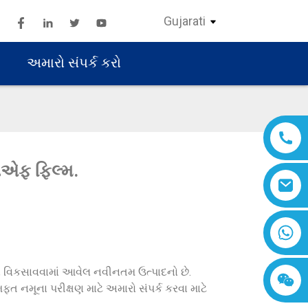
Gujarati
અમારો સંપર્ક કરો
ટીએફ ફિલ્મ.
 વિકસાવવામાં આવેલ નવીનતમ ઉત્પાદનો છે.
નમૂના પરીક્ષણ માટે અમારો સંપર્ક કરવા માટે