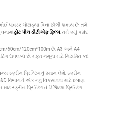
, કોઈ પાવડર ચોંટાડ્યા વિના છોલી શકાય છે. તમે
ુલનામાં
હોટ પીલ ડીટીએફ ફિલ્મ
. તમે કયું પસંદ
*30cm/60cm/120cm*100m છે, A3 અને A4
કોટિંગ ઉપલબ્ધ છે. મફત નમૂના માટે નિયમિત કદ
ય સ્ક્રીન પ્રિન્ટિંગનું સ્થાન લેશે. સ્ક્રીન
રા R&D વિભાગને એક નવું વિકસાવવા માટે દબાણ
 માટે સ્ક્રીન પ્રિન્ટિંગને ડિજિટલ પ્રિન્ટિંગ