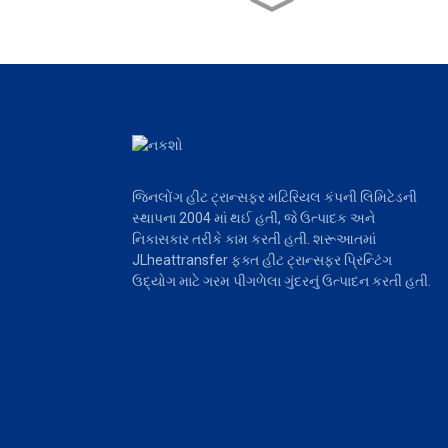
આપણો કાર્યકારી ભાગીદાર
કોણ છે?
જિનલોંગ હીટ ટ્રાન્સફર મટિરિયલ કંપની લિમિટેડની
સ્થાપના 2004 માં થઈ હતી, જે ઉત્પાદક અને
નિકાસકાર તરીકે કામ કરતી હતી. શરૂઆતમાં
JLheattransfer ફક્ત હીટ ટ્રાન્સફર પ્રિન્ટિંગ
ઉદ્યોગ માટે ગરમ પીગળેલા ગુંદરનું ઉત્પાદન કરતી હતી.