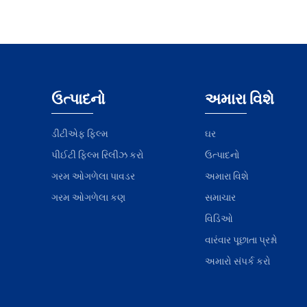
ઉત્પાદનો
અમારા વિશે
ડીટીએફ ફિલ્મ
ઘર
પીઈટી ફિલ્મ રિલીઝ કરો
ઉત્પાદનો
ગરમ ઓગળેલા પાવડર
અમારા વિશે
ગરમ ઓગળેલા કણ
સમાચાર
વિડિઓ
વારંવાર પૂછાતા પ્રશ્નો
અમારો સંપર્ક કરો