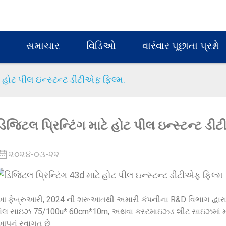
સમાચાર
વિડિઓ
વારંવાર પૂછાતા પ્રશ્નો
ટે હોટ પીલ ઇન્સ્ટન્ટ ડીટીએફ ફિલ્મ.
ડિજિટલ પ્રિન્ટિંગ માટે હોટ પીલ ઇન્સ્ટન્ટ ડી
૨૦૨૪-૦૩-૨૨
 ફેબ્રુઆરી, 2024 ની શરૂઆતથી અમારી કંપનીના R&D વિભાગ દ્વારા
ોલ સાઇઝ 75/100u* 60cm*10m, અથવા કસ્ટમાઇઝ્ડ શીટ સાઇઝમાં મફત 
પનું સ્વાગત છે.