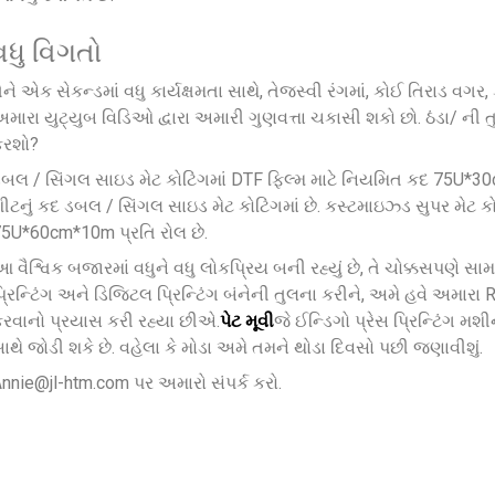
વધુ વિગતો
ેને એક સેકન્ડમાં વધુ કાર્યક્ષમતા સાથે, તેજસ્વી રંગમાં, કોઈ તિરાડ વગર
મારા યુટ્યુબ વિડિઓ દ્વારા અમારી ગુણવત્તા ચકાસી શકો છો. ઠંડા/ ની ત
કરશો?
બલ / સિંગલ સાઇડ મેટ કોટિંગમાં DTF ફિલ્મ માટે નિયમિત કદ 75U
ીટનું કદ ડબલ / સિંગલ સાઇડ મેટ કોટિંગમાં છે. કસ્ટમાઇઝ્ડ સુપર મેટ 
5U*60cm*10m પ્રતિ રોલ છે.
 વૈશ્વિક બજારમાં વધુને વધુ લોકપ્રિય બની રહ્યું છે, તે ચોક્કસપણે સામાન્
્રિન્ટિંગ અને ડિજિટલ પ્રિન્ટિંગ બંનેની તુલના કરીને, અમે હવે અમા
રવાનો પ્રયાસ કરી રહ્યા છીએ.
પેટ મૂવી
જે ઈન્ડિગો પ્રેસ પ્રિન્ટિંગ મશીન
ાથે જોડી શકે છે. વહેલા કે મોડા અમે તમને થોડા દિવસો પછી જણાવીશું.
nnie@jl-htm.com પર અમારો સંપર્ક કરો.