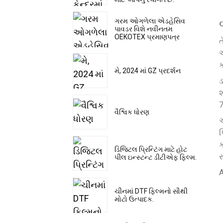
ગરમ ઓગળેલા એડહેસિવ
પાવડર વિશે નવીનતમ
OEKOTEX પ્રમાણપત્ર
ત
અ
મે, 2024 માં GZ પ્રદર્શન
ડ
શ
7
વૈશ્વિક ધોરણ
આ
પ
ક
ડિજિટલ પ્રિન્ટિંગ માટે હોટ
સ
પીલ ઇન્સ્ટન્ટ ડીટીએફ ફિલ્મ.
A
ચીનમાં DTF ફિલ્મનો સૌથી
મોટો ઉત્પાદક.