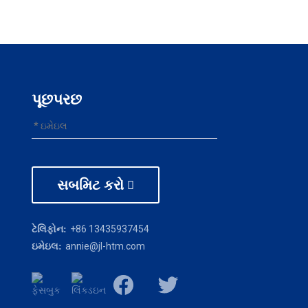
પૂછપરછ
સબમિટ કરો
+86 13435937454
ટેલિફોન:
annie@jl-htm.com
ઇમેઇલ: