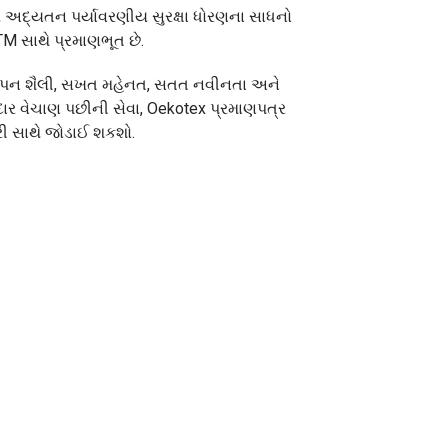
ીય અદ્યતન પર્યાવરણીય સુરક્ષા ધોરણના સાધનો
M સાથે પ્રમાણભૂત છે.
વસ્થાપન શૈલી, સખત મહેનત, સતત નવીનતા અને
બદાર વેચાણ પછીની સેવા, Oekotex પ્રમાણપત્ર
ારી સાથે જોડાઈ શકશો.