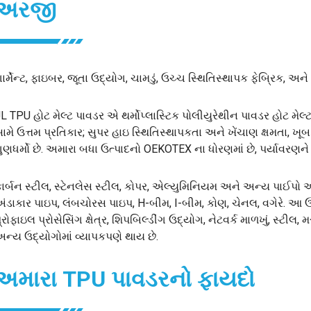
અરજી
ાર્મેન્ટ, ફાઇબર, જૂતા ઉદ્યોગ, ચામડું, ઉચ્ચ સ્થિતિસ્થાપક ફેબ્રિક, અને 
L TPU હોટ મેલ્ટ પાવડર એ થર્મોપ્લાસ્ટિક પોલીયુરેથીન પાવડર હોટ મેલ્ટ
ામે ઉત્તમ પ્રતિકાર; સુપર હાઇ સ્થિતિસ્થાપકતા અને ખેંચાણ ક્ષમતા, 
ુણધર્મો છે. અમારા બધા ઉત્પાદનો OEKOTEX ના ધોરણમાં છે, પર્યાવરણને
ાર્બન સ્ટીલ, સ્ટેનલેસ સ્ટીલ, કોપર, એલ્યુમિનિયમ અને અન્ય પાઈપો અને
ંડાકાર પાઇપ, લંબચોરસ પાઇપ, H-બીમ, I-બીમ, કોણ, ચેનલ, વગેરે. 
્રોફાઇલ પ્રોસેસિંગ ક્ષેત્ર, શિપબિલ્ડીંગ ઉદ્યોગ, નેટવર્ક માળખું, સ્ટ
ન્ય ઉદ્યોગોમાં વ્યાપકપણે થાય છે.
અમારા TPU પાવડરનો ફાયદો