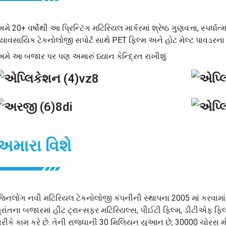
મે 20+ વર્ષોથી આ પ્રિન્ટિંગ મટિરિયલ માર્કરમાં શ્રેષ્ઠ ગુણવત્તા, સ્પર્
્યાવસાયિક ટેકનોલોજી સપોર્ટ સાથે PET ફિલ્મ અને હોટ મેલ્ટ પાવડરન
મે આ બજાર પર પણ અમારું ધ્યાન કેન્દ્રિત રાખીશું.
અમારા વિશે
િનલોંગ નવી મટિરિયલ ટેકનોલોજી કંપનીની સ્થાપના 2005 માં કરવામા
્રાંતના બજારમાં હીટ ટ્રાન્સફર મટિરિયલ્સ, પીઈટી ફિલ્મ, ડીટીએફ ફિ
રીકે કામ કરે છે. તેની રાજધાની 30 મિલિયન યુઆન છે, 30000 ચોરસ મ