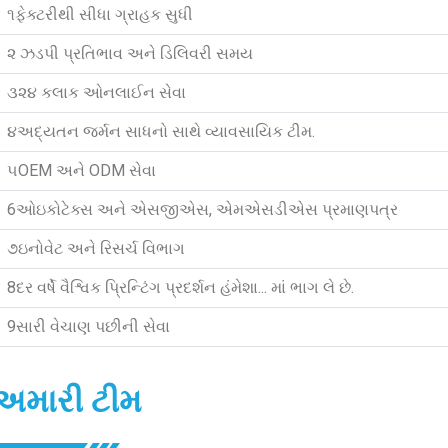
૧
ફેક્ટરીથી સીધા ગ્રાહક સુધી
૨
ઝડપી પ્રતિભાવ અને ડિલિવરી સમય
૩
૨૪ કલાક ઓનલાઈન સેવા
૪
અદ્યતન જર્મન સાધનો સાથે વ્યાવસાયિક ટીમ.
૫
OEM અને ODM સેવા
6
ઓઇકોટેક્સ અને એસજીએસ, એમએસડીએસ પ્રમાણપત્ર
૭
ઇનોવેટ અને રિસર્ચ વિભાગ
8
દર વર્ષે વૈશ્વિક પ્રિન્ટિંગ પ્રદર્શન હંમેશા... માં ભાગ લે છે.
9
સારી વેચાણ પછીની સેવા
અમારી ટીમ