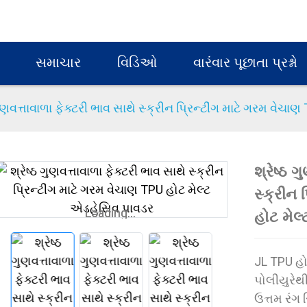
સમાચાર
વિડિઓ
વારંવાર પૂછાતા પ્રશ્નો
 ગુણવત્તાવાળા ફેક્ટરી ભાવ સાથે સ્ક્રીન પ્રિન્ટીંગ માટે ગરમ વે
શ્રેષ્ઠ 
સ્ક્રીન 
Loading...
Loading...
હોટ મેલ
JL TPU હોટ
પોલીયુરેથી
ઉત્તમ રંગ 