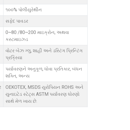
૧૦૦% પોલીયુરેથીન
સફેદ પાવડર
0~80 /80~200 માઇક્રોન, અથવા
કસ્ટમાઇઝ્ડ
વોટર બેઝ ગ્લુ, શાહી અને ડસ્ટિંગ પ્રિન્ટિંગ
પ્રક્રિયા
પર્યાવરણને અનુકૂળ, ધોવા પ્રતિકાર, બંધન
શક્તિ, અન્ય
ર
OEKOTEX, MSDS યુરોપિયન ROHS અને
યુનાઇટેડ સ્ટેટ્સ ASTM પર્યાવરણ ધોરણો
સાથે મેળ ખાય છે.