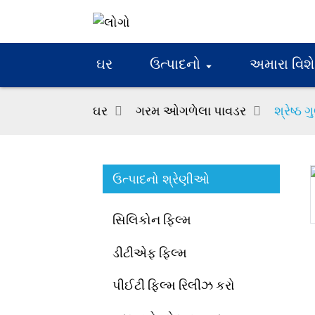
ઘર
ઉત્પાદનો
અમારા વિશે
ઘર
ગરમ ઓગળેલા પાવડર
શ્રેષ્ઠ
ઉત્પાદનો શ્રેણીઓ
Loading...
Loading...
સિલિકોન ફિલ્મ
ડીટીએફ ફિલ્મ
પીઈટી ફિલ્મ રિલીઝ કરો