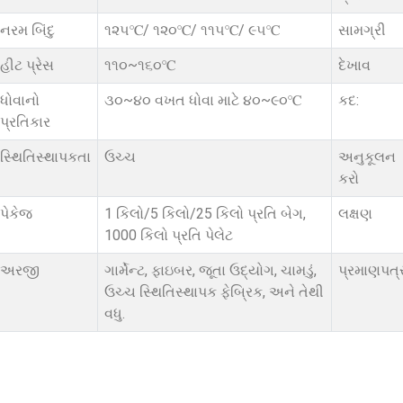
નરમ બિંદુ
૧૨૫℃/ ૧૨૦℃/ ૧૧૫℃/ ૯૫℃
સામગ્રી
હીટ પ્રેસ
૧૧૦~૧૬૦℃
દેખાવ
ધોવાનો
૩૦~૪૦ વખત ધોવા માટે ૪૦~૯૦℃
કદ:
પ્રતિકાર
સ્થિતિસ્થાપકતા
ઉચ્ચ
અનુકૂલન
કરો
પેકેજ
1 કિલો/5 કિલો/25 કિલો પ્રતિ બેગ,
લક્ષણ
1000 કિલો પ્રતિ પેલેટ
અરજી
ગાર્મેન્ટ, ફાઇબર, જૂતા ઉદ્યોગ, ચામડું,
પ્રમાણપત્
ઉચ્ચ સ્થિતિસ્થાપક ફેબ્રિક, અને તેથી
વધુ.