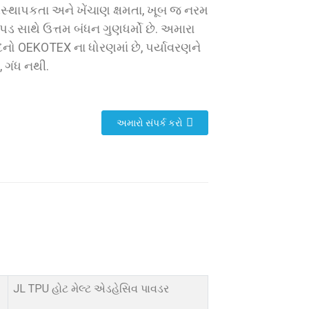
િસ્થાપકતા અને ખેંચાણ ક્ષમતા, ખૂબ જ નરમ
પડ સાથે ઉત્તમ બંધન ગુણધર્મો છે. અમારા
દનો OEKOTEX ના ધોરણમાં છે, પર્યાવરણને
, ગંધ નથી.
અમારો સંપર્ક કરો
JL TPU હોટ મેલ્ટ એડહેસિવ પાવડર