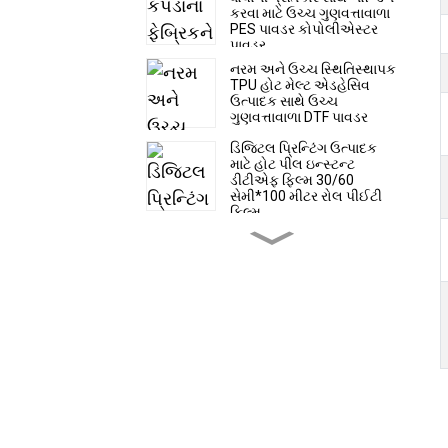
કરવા માટે ઉચ્ચ ગુણવત્તાવાળા
PES પાવડર કોપોલીએસ્ટર
પાવડર
નરમ અને ઉચ્ચ સ્થિતિસ્થાપક
TPU હોટ મેલ્ટ એડહેસિવ
ઉત્પાદક સાથે ઉચ્ચ
ગુણવત્તાવાળા DTF પાવડર
ડિજિટલ પ્રિન્ટિંગ ઉત્પાદક
માટે હોટ પીલ ઇન્સ્ટન્ટ
ડીટીએફ ફિલ્મ 30/60
સેમી*100 મીટર રોલ પીઈટી
ફિલ્મ
ઉચ્ચ ગુણવત્તાનો સુપર સોફ્ટ
અને સ્ટ્રેચી TPU હોટ મેલ્ટ
એડહેસિવ DTF પાવડર
હોટ સેલ ડીટીએફ ફિલ્મ
30/60 સેમી*100 મીટર રોલ
હીટ ટ્રાન્સફર પીઈટી ફિલ્મ
ફેક્ટરી કિંમત
ડિજિટલ પ્રિન્ટિંગ માટે હોટ
પીલ ઇન્સ્ટન્ટ ડીટીએફ ફિલ્મ
રોલ અને શીટ સાઈઝ ઉત્પાદક
પીઈટી ફિલ્મ 39 સેમી*54 સેમી