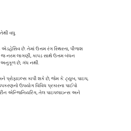
તેથી વધુ.
 એડહેસિવ છે. તેમાં ઉત્તમ રંગ સ્થિરતા, પીળાશ
ખૂબ જ નરમ લાગણી, કાપડ સાથે ઉત્તમ બંધન
 અનુકૂળ છે, ગંધ નથી.
 પ્રોફાઇલ્સ કાપી શકે છે, જેમ કે: ટ્યુબ, પાઇપ,
આ ઉપકરણનો ઉપયોગ વિવિધ પ્રકારના પાઈપો
ીલ, મરીન એન્જિનિયરિંગ, તેલ પાઇપલાઇન્સ અને