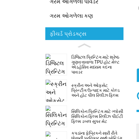
ગરમ ઓગળેલા પાવડર
ગરમ ઓગળેલા કણ
ફીચર્ડ પ્રોડક્ટ્સ
ડિજિટલ પ્રિન્ટિંગ માટે શ્રેષ્ઠ
ગુણવત્તાવાળા TPU હોટ મેલ્ટ
એડહેસિવ મધ્યમ કદના
પાવડર
સ્ક્રીન અને ઓફસેટ
પ્રિન્ટીંગ ઉત્પાદક માટે કોલ્ડ
અને હોટ પીલ રિલીઝ ફિલ્મ
સિલિકોન પ્રિન્ટિંગ માટે ગ્લોસી
સિલિકોન ફિલ્મ રિલીઝ પીઈટી
ફિલ્મ ડબલ સુપર મેટ
કપડાંના ફેબ્રિકને સારી રીતે
ધોવાની પ્રતિકાર સાથે બોન્ડિંગ