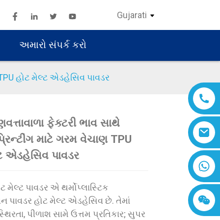
Gujarati
અમારો સંપર્ક કરો
ચાણ TPU હોટ મેલ્ટ એડહેસિવ પાવડર
ગુણવત્તાવાળા ફેક્ટરી ભાવ સાથે
પ્રિન્ટીંગ માટે ગરમ વેચાણ TPU
Loading...
Loading...
Loading..
Loading..
્ટ એડહેસિવ પાવડર
 મેલ્ટ પાવડર એ થર્મોપ્લાસ્ટિક
ન પાવડર હોટ મેલ્ટ એડહેસિવ છે. તેમાં
સ્થિરતા, પીળાશ સામે ઉત્તમ પ્રતિકાર; સુપર