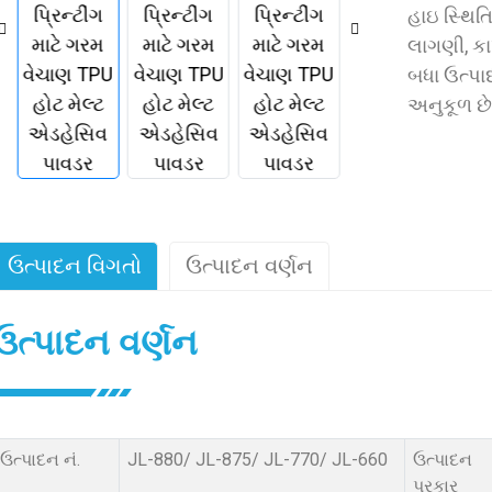
હાઇ સ્થિત
લાગણી, કા
બધા ઉત્પા
અનુકૂળ છે
ઉત્પાદન વિગતો
ઉત્પાદન વર્ણન
ઉત્પાદન વર્ણન
ઉત્પાદન નં.
JL-880/ JL-875/ JL-770/ JL-660
ઉત્પાદન
પ્રકાર