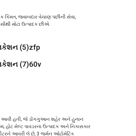
ધાત્મક કિંમત, જવાબદાર વેચાણ પછીની સેવા,
ા સૌથી મોટા ઉત્પાદક છીએ.
ં આવી હતી, જે ડોંગગુઆન શહેર અને હુનાન
લ્મ, હોટ મેલ્ટ પાવડરના ઉત્પાદક અને નિકાસકાર
ીટરને આવરી લે છે, 3 જર્મન ઓટોમેટિક