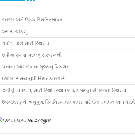
૧
નરમ અને ઉચ્ચ સ્થિતિસ્થાપક
૨
સારું ચીકણું
૩
ધોવા પછી સારી સ્થિરતા
૪
પીળા રંગમાં બદલવું સરળ નથી
૫
નાના ઓગળવાના મૂલ્યનું વિચલન
6
લાંબા સમય સુધી સ્થિર કામગીરી
૭
નીચું તાપમાન, સારી સ્થિતિસ્થાપકતા, મજબૂત સંલગ્નતા સ્થિરતા
8
પર્યાવરણને અનુકૂળ, સ્થિતિસ્થાપક કાપડ માટે ઉત્તમ બંધન કાર્ય ધરાવે