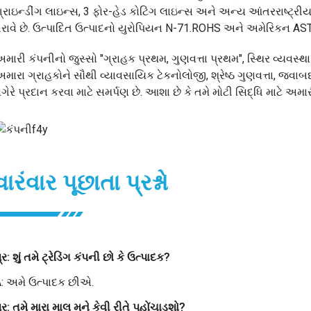
્રાઇન્ડીંગ લાઇન્સ, 3 ફોર-હેડ કોટિંગ લાઇન્સ અને અન્ય આંતરરાષ્ટ્ર
રાવે છે. ઉત્પાદિત ઉત્પાદનો યુરોપિયન N-71.ROHS અને અમેરિકન AST
મારી કંપનીનો જુસ્સો "ગ્રાહક પ્રથમ, ગુણવત્તા પ્રથમ", સ્થિર વ્ય
મારા ગ્રાહકોને સૌથી વ્યાવસાયિક ટેકનોલોજી, શ્રેષ્ઠ ગુણવત્તા, જવા
ગેરે પ્રદાન કરવા માટે સમર્પણ છે. આશા છે કે તમે મોટી સિદ્ધિ માટે અમ
વારંવાર પૂછાતા પ્રશ્નો
્ર: શું તમે ટ્રેડિંગ કંપની છો કે ઉત્પાદક?
: અમે ઉત્પાદક છીએ.
્ર: તમે મારા માલ મને કેવી રીતે પહોંચાડશો?