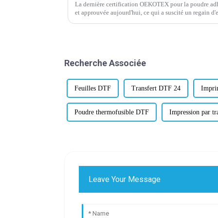
La dernière certification OEKOTEX pour la poudre adh
et approuvée aujourd'hui, ce qui a suscité un regain d
l'industrie. OEKOTEX, la certification mondialement r
Recherche Associée
Feuilles DTF
Transfert DTF 24
Impri
Poudre thermofusible DTF
Impression par t
Leave Your Message