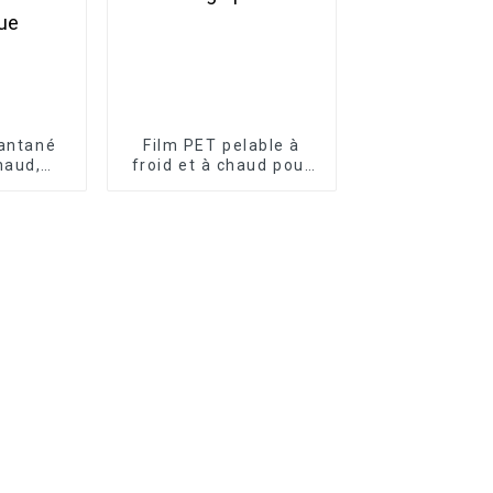
tantané
Film PET pelable à
haud,
froid et à chaud pour
/60 cm x
la sérigraphie
ET pour
mérique