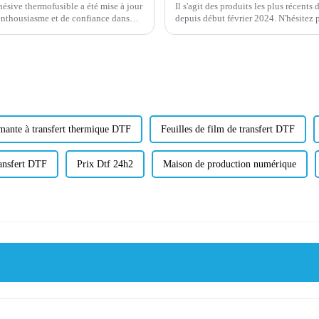
ésive thermofusible a été mise à jour
Il s'agit des produits les plus récen
'enthousiasme et de confiance dans
depuis début février 2024. N'hésitez p
econnue...
en rouleau de taille 75/100u* 60cm*1
mante à transfert thermique DTF
Feuilles de film de transfert DTF
ransfert DTF
Prix ​​Dtf 24h2
Maison de production numérique