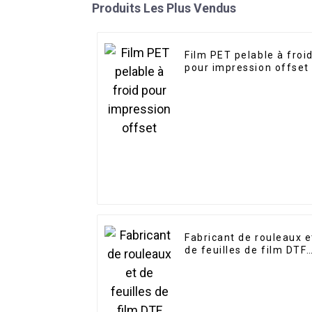
Produits Les Plus Vendus
Film PET pelable à froi
pour impression offset
Fabricant de rouleaux e
de feuilles de film DTF
instantané à pelage à
chaud pour l'impressio
numérique Fabricant d
films PET 39 cm x 54