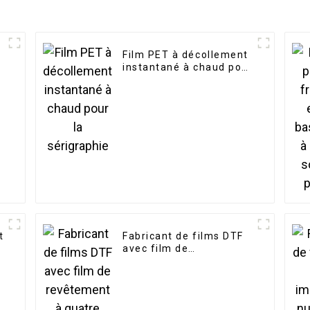
d
Film PET à décollement
instantané à chaud pour
la sérigraphie
t
Fabricant de films DTF
avec film de
revêtement à quatre
n
couches simple double
e
face mat