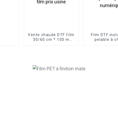
Vente chaude DTF film
Film DTF ins
30/60 cm * 100 m
pelable à c
rouleau transfert
rouleau de 30
thermique PET film
100 m, film P
prix usine
impression nu