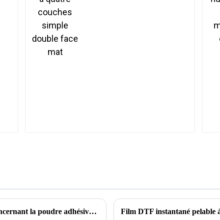
Certification OEKOTEX la plus récente concernant la poudre adhésive thermofusible
Film DTF instantané pelable 