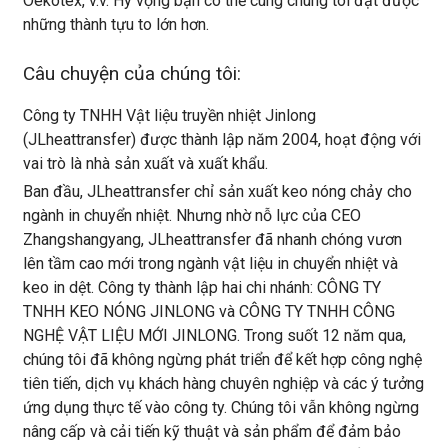
Oekotex, v.v. Hy vọng bạn có thể cùng chúng tôi đạt được
những thành tựu to lớn hơn.
Câu chuyện của chúng tôi:
Công ty TNHH Vật liệu truyền nhiệt Jinlong
(JLheattransfer) được thành lập năm 2004, hoạt động với
vai trò là nhà sản xuất và xuất khẩu.
Ban đầu, JLheattransfer chỉ sản xuất keo nóng chảy cho
ngành in chuyển nhiệt. Nhưng nhờ nỗ lực của CEO
Zhangshangyang, JLheattransfer đã nhanh chóng vươn
lên tầm cao mới trong ngành vật liệu in chuyển nhiệt và
keo in dệt. Công ty thành lập hai chi nhánh: CÔNG TY
TNHH KEO NÓNG JINLONG và CÔNG TY TNHH CÔNG
NGHỆ VẬT LIỆU MỚI JINLONG. Trong suốt 12 năm qua,
chúng tôi đã không ngừng phát triển để kết hợp công nghệ
tiên tiến, dịch vụ khách hàng chuyên nghiệp và các ý tưởng
ứng dụng thực tế vào công ty. Chúng tôi vẫn không ngừng
nâng cấp và cải tiến kỹ thuật và sản phẩm để đảm bảo