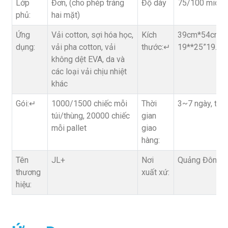
Lớp
Đơn, (cho phép tráng
Độ dày
75/100 micron
phủ:
hai mặt)
Ứng
Vải cotton, sợi hóa học,
Kích
39cm*54cm,4
dụng:
vải pha cotton, vải
thước:↵
19**25”19.5**
không dệt EVA, da và
các loại vải chịu nhiệt
khác
Gói:↵
1000/1500 chiếc mỗi
Thời
3~7 ngày, tùy
túi/thùng, 20000 chiếc
gian
mỗi pallet
giao
hàng:
Tên
JL+
Nơi
Quảng Đông, 
thương
xuất xứ:
hiệu: