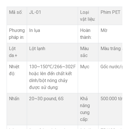
Mã số:
JL-01
Loại
Phim PET
vật liệu:
Phương
In lụa
Hoàn
Mờ
pháp in:
thành:
Lột
Lột lạnh
Màu
Màu trắng sữa
da.+
sắc
Nhiệt
130~150℃/266~302F
Mực
Gốc nước/gốc
độ:
hoặc lên đến chất kết
dính/bột nóng chảy
được sử dụng:
Nhấn
20~30 pound, 6S
Khả
500.000 tờ m
năng
cung
cấp: