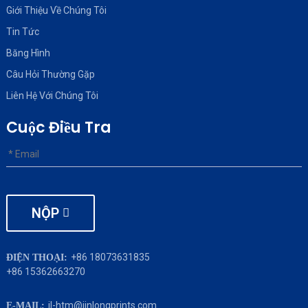
Giới Thiệu Về Chúng Tôi
Tin Tức
Băng Hình
Câu Hỏi Thường Gặp
Liên Hệ Với Chúng Tôi
Cuộc Điều Tra
NỘP
+86 18073631835
ĐIỆN THOẠI:
+86 15362663270
jl-htm@jinlongprints.com
E-MAIL: