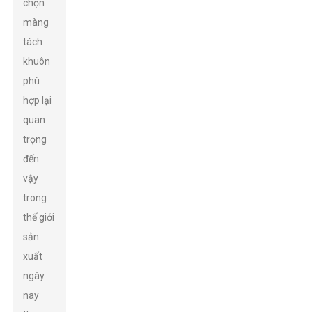
chọn
màng
tách
khuôn
phù
hợp lại
quan
trọng
đến
vậy
trong
thế giới
sản
xuất
ngày
nay