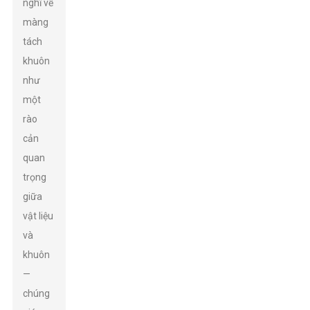
nghĩ về
màng
tách
khuôn
như
một
rào
cản
quan
trọng
giữa
vật liệu
và
khuôn
—
chúng