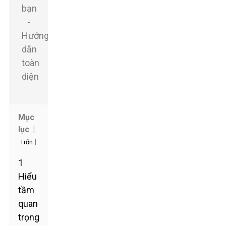
Mục
lục
[
]
Trốn
1
Hiểu
tầm
quan
trọng