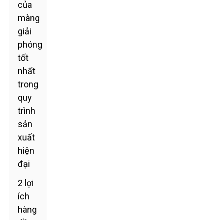
của
màng
giải
phóng
tốt
nhất
trong
quy
trình
sản
xuất
hiện
đại
2 lợi
ích
hàng