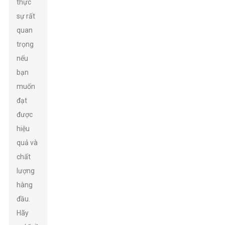
thực
sự rất
quan
trọng
nếu
bạn
muốn
đạt
được
hiệu
quả và
chất
lượng
hàng
đầu.
Hãy