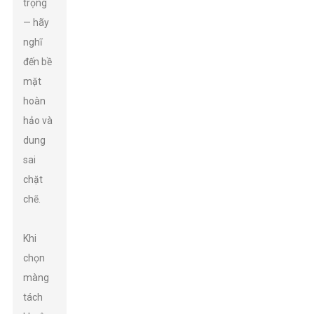
trọng
— hãy
nghĩ
đến bề
mặt
hoàn
hảo và
dung
sai
chặt
chẽ.
Khi
chọn
màng
tách