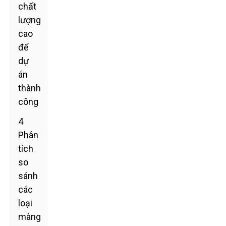
chất
lượng
cao
để
dự
án
thành
công
4
Phân
tích
so
sánh
các
loại
màng