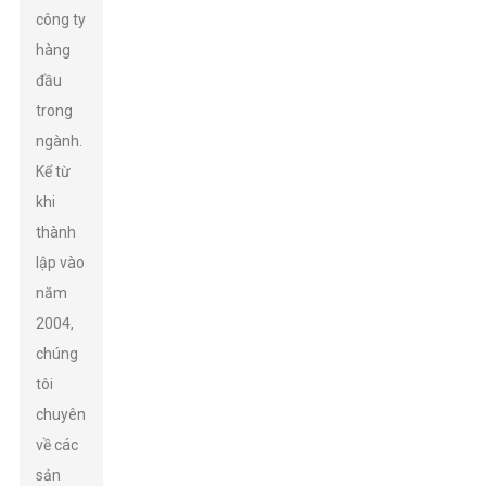
công ty
hàng
đầu
trong
ngành.
Kể từ
khi
thành
lập vào
năm
2004,
chúng
tôi
chuyên
về các
sản