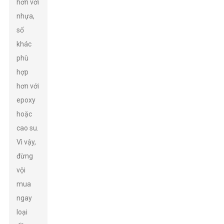
hơn với
nhựa,
số
khác
phù
hợp
hơn với
epoxy
hoặc
cao su.
Vì vậy,
đừng
vội
mua
ngay
loại