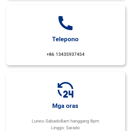
Telepono
+86 13435937454
Mga oras
Lunes-
Sabado
8am hanggang 8pm
Linggo: Sarado