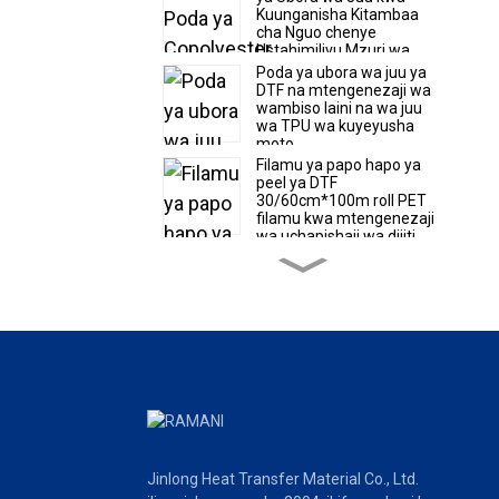
Kuunganisha Kitambaa
cha Nguo chenye
Ustahimilivu Mzuri wa
Kuoshwa
Poda ya ubora wa juu ya
DTF na mtengenezaji wa
wambiso laini na wa juu
wa TPU wa kuyeyusha
moto
Filamu ya papo hapo ya
peel ya DTF
30/60cm*100m roll PET
filamu kwa mtengenezaji
wa uchapishaji wa dijiti
poda ya DTF laini na yenye
kunyoosha yenye ubora
wa juu ya TPU yenye
kuyeyusha moto
Uuzaji wa moto wa filamu
ya DTF 30/60cm*100m
roll joto uhamisho PET
filamu kiwanda bei
Penda moto papo hapo
DTF Film Roll na
Jinlong Heat Transfer Material Co., Ltd.
mtengenezaji wa saizi ya
karatasi kwa uchapishaji