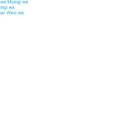
Kwa Msingi wa
ingi wa
ha/ Wino wa
l