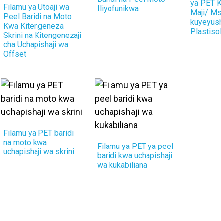
ya PET 
Filamu ya Utoaji wa
Iliyofunikwa
Maji/ Ms
Peel Baridi na Moto
kuyeyus
Kwa Kitengeneza
Plastiso
Skrini na Kitengenezaji
cha Uchapishaji wa
Offset
Filamu ya PET baridi
na moto kwa
Filamu ya PET ya peel
uchapishaji wa skrini
baridi kwa uchapishaji
wa kukabiliana