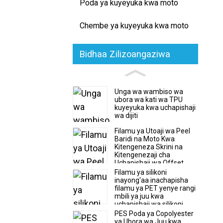
Poda ya kuyeyuka kwa moto
Chembe ya kuyeyuka kwa moto
Bidhaa Zilizoangaziwa
Unga wa wambiso wa
ubora wa kati wa TPU
kuyeyuka kwa uchapishaji
wa dijiti
Filamu ya Utoaji wa Peel
Baridi na Moto Kwa
Kitengeneza Skrini na
Kitengenezaji cha
Uchapishaji wa Offset
Filamu ya silikoni
inayong'aa inachapisha
filamu ya PET yenye rangi
mbili ya juu kwa
uchapishaji wa silikoni
PES Poda ya Copolyester
ya Ubora wa Juu kwa