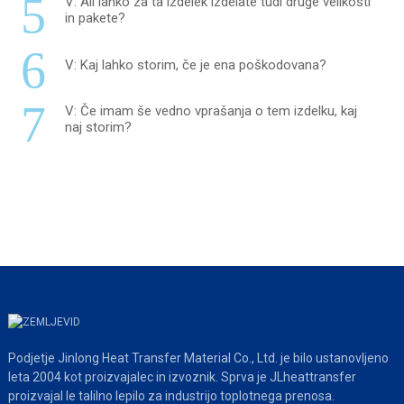
5
V: Ali lahko za ta izdelek izdelate tudi druge velikosti
in pakete?
6
V: Kaj lahko storim, če je ena poškodovana?
7
V: Če imam še vedno vprašanja o tem izdelku, kaj
naj storim?
Podjetje Jinlong Heat Transfer Material Co., Ltd. je bilo ustanovljeno
leta 2004 kot proizvajalec in izvoznik. Sprva je JLheattransfer
proizvajal le talilno lepilo za industrijo toplotnega prenosa.