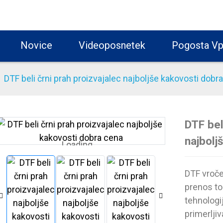
Novice
Videoposnetek
Pogosta Vp
DTF beli črni prah proizvajalec najboljše kakovosti dobr
DTF bel
najbolj
Loading...
Loading...
DTF vroče 
prenos to
tehnologij
primerljiv