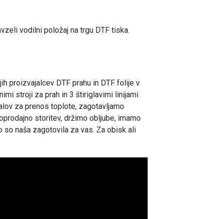
zeli vodilni položaj na trgu DTF tiska.
ih proizvajalcev DTF prahu in DTF folije v
 stroji za prah in 3 štiriglavimi linijami
ialov za prenos toplote, zagotavljamo
oprodajno storitev, držimo obljube, imamo
o so naša zagotovila za vas. Za obisk ali