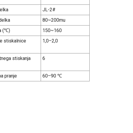
delka
JL-2#
delka
80~200mu
a (℃)
150~160
e stiskalnice
1,0–2,0
tnega stiskanja
6
a pranje
60–90 ℃