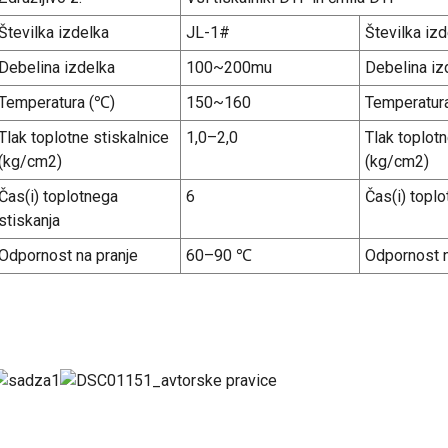
Številka izdelka
JL-1#
Številka iz
Debelina izdelka
100~200mu
Debelina iz
Temperatura (℃)
150~160
Temperatur
Tlak toplotne stiskalnice
1,0–2,0
Tlak toplotn
(kg/cm2)
(kg/cm2)
Čas(i) toplotnega
6
Čas(i) toplo
stiskanja
Odpornost na pranje
60–90 ℃
Odpornost n