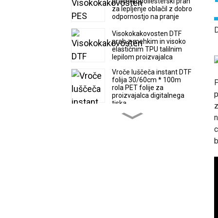
prašni kopoliesterski prah
za lepljenje oblačil z dobro
odpornostjo na pranje
D
Visokokakovosten DTF
prah z mehkim in visoko
elastičnim TPU talilnim
lepilom proizvajalca
Vroče luščeča instant DTF
folija 30/60cm * 100m
P
rola PET folije za
p
proizvajalca digitalnega
tiska
z
n
Visokokakovosten, super
mehak in raztegljiv TPU
c
talilni lepilni prašek DTF
b
Vroča prodaja DTF folije
30/60cm * 100m rola
toplotno prenosne PET
folije tovarniška cena
Proizvajalec folije za vroče
luščenje DTF v zvitkih in
listih za digitalni
tiskProizvajalec folije PET