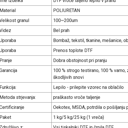
Ime izdelka
DTF vroče taljeno lepilo v prahu
Material
POLIURETAN
Velikost granul
100~200um
Videz
Bel prah
Uporaba
Bombaž, tekstil, tkanine, mešanice, obl
Uporaba
Prenos toplote DTF
Pranje
Dobra obstojnost pri pranju
Garancija
100 % strogo testirano, 100 % varno, z
škodljivih snovi
Funkcija:
Lepilo - prilepite vzorec na oblačilo
Metoda strjevanja:
praškasto vroče taljenje
Certificiranje
Oekotex, MSDA, potrdila o pošiljanju 
Paket
1 kg/5 kg/25 kg (1 vreča)
Združljivo z:
Vsi tiskalniki DTF in črnila DTF