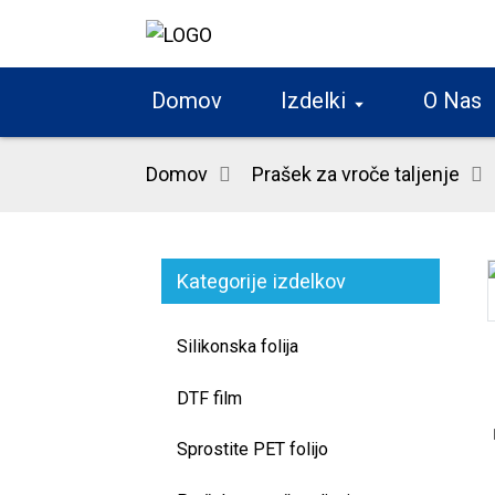
Domov
Izdelki
O Nas
Domov
Prašek za vroče taljenje
Kategorije izdelkov
Loading...
Loading...
Silikonska folija
DTF film
Sprostite PET folijo