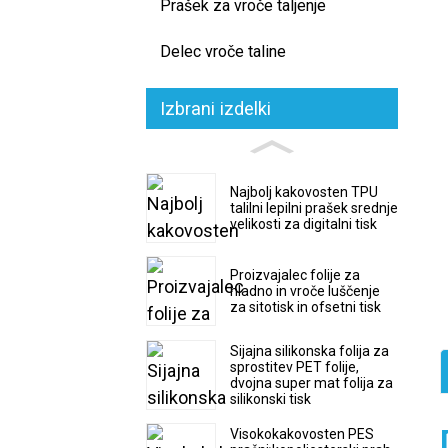
Prašek za vroče taljenje
Delec vroče taline
Izbrani izdelki
Najbolj kakovosten TPU
talilni lepilni prašek srednje
velikosti za digitalni tisk
Proizvajalec folije za
hladno in vroče luščenje
za sitotisk in ofsetni tisk
Sijajna silikonska folija za
sprostitev PET folije,
dvojna super mat folija za
silikonski tisk
Visokokakovosten PES