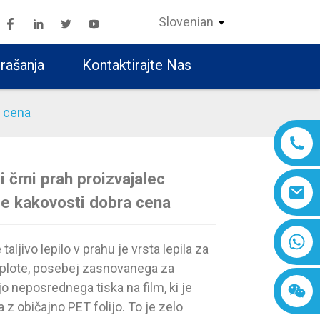
Slovenian
rašanja
Kontaktirajte Nas
a cena
i črni prah proizvajalec
še kakovosti dobra cena
Loading...
Loading...
Loading..
Loading..
taljivo lepilo v prahu je vrsta lepila za
plote, posebej zasnovanega za
o neposrednega tiska na film, ki je
a z običajno PET folijo. To je zelo