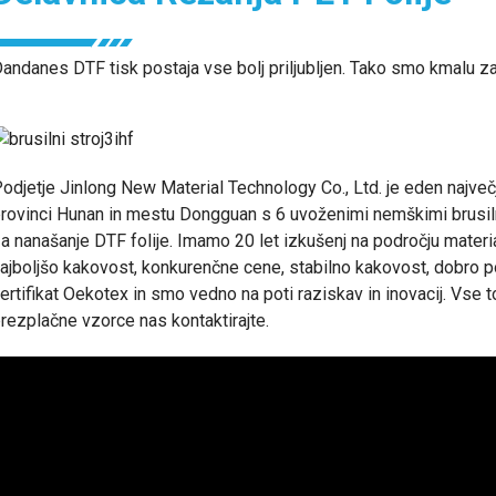
andanes DTF tisk postaja vse bolj priljubljen. Tako smo kmalu zav
odjetje Jinlong New Material Technology Co., Ltd. je eden največj
rovinci Hunan in mestu Dongguan s 6 uvoženimi nemškimi brusilnimi
a nanašanje DTF folije. Imamo 20 let izkušenj na področju mater
ajboljšo kakovost, konkurenčne cene, stabilno kakovost, dobro p
ertifikat Oekotex in smo vedno na poti raziskav in inovacij. Vse t
rezplačne vzorce nas kontaktirajte.