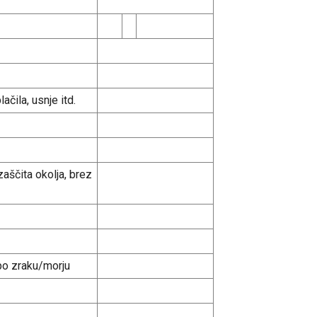
ačila, usnje itd.
aščita okolja, brez
po zraku/morju