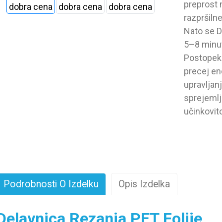
preprost 
razpršiln
Nato se D
5–8 minut
Postopek 
precej en
upravljanj
sprejemlj
učinkovit
Podrobnosti O Izdelku
Opis Izdelka
Delavnica Rezanja PET Folije