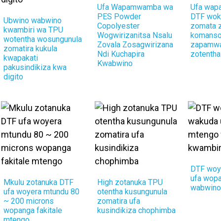
Ufa Wapamwamba wa
Ufa wa
PES Powder
DTF wokh
Ubwino wabwino
Copolyester
zomata 
kwambiri wa TPU
Wogwirizanitsa Nsalu
komans
wotentha wosungunula
Zovala Zosagwirizana
zapamw
zomatira kukula
Ndi Kuchapira
zotenth
kwapakati
Kwabwino
pakusindikiza kwa
digito
DTF woy
ufa wop
Mkulu zotanuka DTF
High zotanuka TPU
wabwino
ufa woyera mtundu 80
otentha kusungunula
~ 200 microns
zomatira ufa
wopanga fakitale
kusindikiza chophimba
mtengo