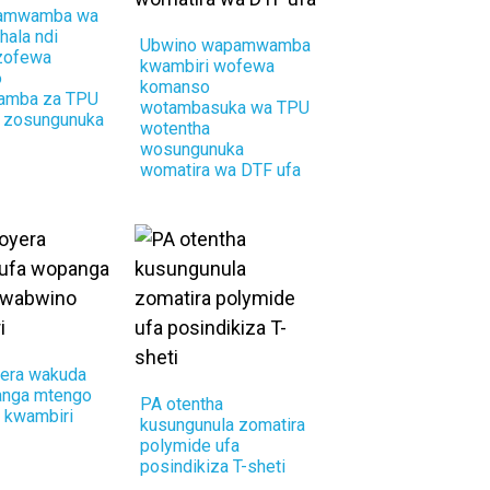
pamwamba wa
ala ndi
Ubwino wapamwamba
zofewa
kwambiri wofewa
o
komanso
amba za TPU
wotambasuka wa TPU
a zosungunuka
wotentha
wosungunuka
womatira wa DTF ufa
era wakuda
anga mtengo
PA otentha
 kwambiri
kusungunula zomatira
polymide ufa
posindikiza T-sheti