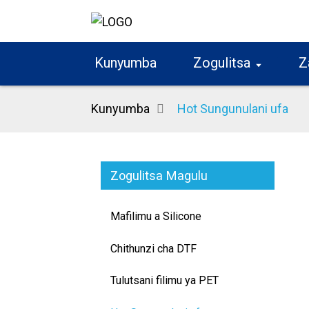
Kunyumba
Zogulitsa
Z
Kunyumba
Hot Sungunulani ufa
Zogulitsa Magulu
Mafilimu a Silicone
Chithunzi cha DTF
Tulutsani filimu ya PET