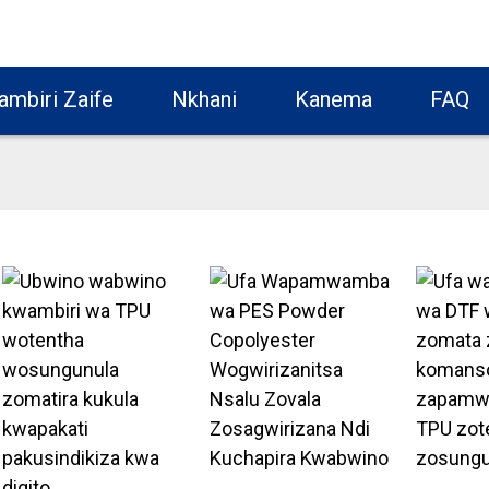
ambiri Zaife
Nkhani
Kanema
FAQ