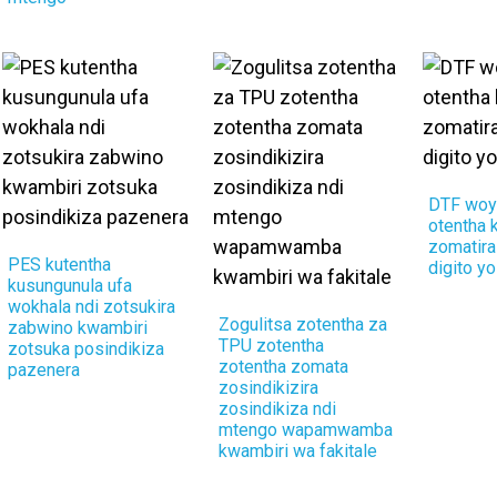
DTF woy
otentha 
zomatira
PES kutentha
digito yo
kusungunula ufa
wokhala ndi zotsukira
Zogulitsa zotentha za
zabwino kwambiri
TPU zotentha
zotsuka posindikiza
zotentha zomata
pazenera
zosindikizira
zosindikiza ndi
mtengo wapamwamba
kwambiri wa fakitale