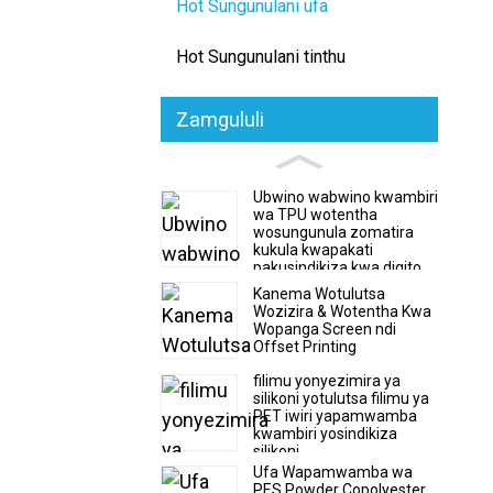
Hot Sungunulani ufa
Hot Sungunulani tinthu
Zamgululi
Ubwino wabwino kwambiri
wa TPU wotentha
wosungunula zomatira
kukula kwapakati
pakusindikiza kwa digito
Kanema Wotulutsa
Wozizira & Wotentha Kwa
Wopanga Screen ndi
Offset Printing
filimu yonyezimira ya
silikoni yotulutsa filimu ya
PET iwiri yapamwamba
kwambiri yosindikiza
silikoni
Ufa Wapamwamba wa
PES Powder Copolyester