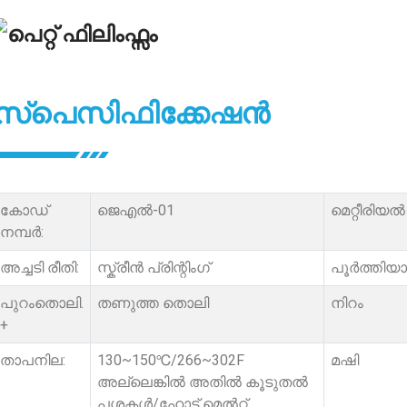
സ്പെസിഫിക്കേഷൻ
കോഡ്
ജെഎൽ-01
മെറ്റീരിയൽ
നമ്പർ:
അച്ചടി രീതി:
സ്ക്രീൻ പ്രിന്റിംഗ്
പൂർത്തിയാ
പുറംതൊലി.
തണുത്ത തൊലി
നിറം
+
താപനില:
130~150℃/266~302F
മഷി
അല്ലെങ്കിൽ അതിൽ കൂടുതൽ
പശകൾ/ഹോട്ട് മെൽറ്റ്