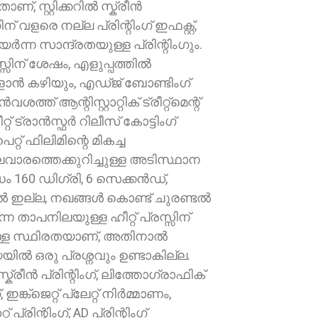
താണ്, സ്റ്റിക്കറിൽ സ്ക്രീൻ
ഗിന് വളരെ നല്ല പ്രിന്റിംഗ് ഇഫക്റ്റ്,
ഉയർന്ന സാന്ദ്രതയുള്ള പ്രിന്റിംഗും.
രസ്സിന് ശേഷം, എളുപ്പത്തിൽ
ളാൻ കഴിയും, എഡ്ജ് ബോണ്ടിംഗ്
ശത്ത് ആന്റിസ്റ്റാറ്റിക് ട്രീറ്റ്മെന്റ്
്റ് ട്രാൻസ്ഫർ റിലീസ് കോട്ടിംഗ്
്റ് ഫിലിമിന്റെ മികച്ച
ാരത്തെക്കുറിച്ചുള്ള അടിസ്ഥാന
ം 160 ഡിഗ്രി, 6 സെക്കൻഡ്,
ൽ ഇല്ല, നഖങ്ങൾ കൊണ്ട് ചുരണ്ടൽ
ന താപനിലയുള്ള ഹീറ്റ് പ്രസ്സിന്
്ള സ്ഥിരതയാണ്, അതിനാൽ
യിൽ ഒരു പ്രശ്നവും ഉണ്ടാകില്ല.
്ക്രീൻ പ്രിന്റിംഗ്, ലിത്തോഗ്രാഫിക്
്, ഇങ്ക്ജെറ്റ് പ്ലേറ്റ് നിർമ്മാണം,
 പ്രിന്റിംഗ്, AD പ്രിന്റിംഗ്