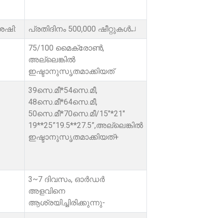
േഷി:
പ്രതിദിനം 500,000 ഷീറ്റുകൾ↵
75/100 മൈക്രോൺ,
അല്ലെങ്കിൽ
ഇഷ്ടാനുസൃതമാക്കിയത്
39സെ.മീ*54സെ.മീ,
48സെ.മീ*64സെ.മീ,
50സെ.മീ*70സെ.മീ/15"*21"
19**25”19.5**27.5”,അല്ലെങ്കിൽ
ഇഷ്ടാനുസൃതമാക്കിയത്+
3~7 ദിവസം, ഓർഡർ
അളവിനെ
ആശ്രയിച്ചിരിക്കുന്നു-