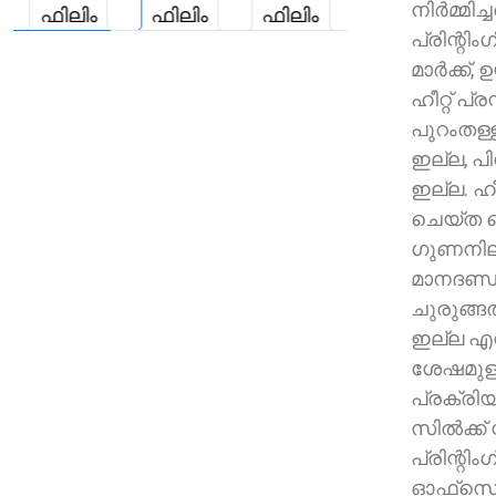
നിർമ്മിച്ച
പ്രിന്റിം
മാർക്ക്, 
ഹീറ്റ് പ്
പുറംതള്
ഇല്ല, പിൻവ
ഇല്ല. ഹീറ
ചെയ്ത പെറ
ഗുണനിലവ
മാനദണ്ഡ
ചുരുങ്ങ
ഇല്ല എന്
ശേഷമുള
പ്രക്രിയ
സിൽക്ക് സ
പ്രിന്റിംഗ
ഓഫ്‌സെറ്റ്