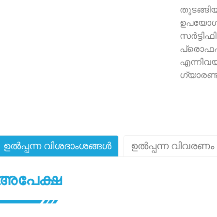
തുടങ്ങ
ഉപയോഗിച്
സർട്ടിഫ
പ്രൊഫഷ
എന്നിവയ
ഗ്യാരണ്ട
ഉൽപ്പന്ന വിശദാംശങ്ങൾ
ഉൽപ്പന്ന വിവരണം
അപേക്ഷ