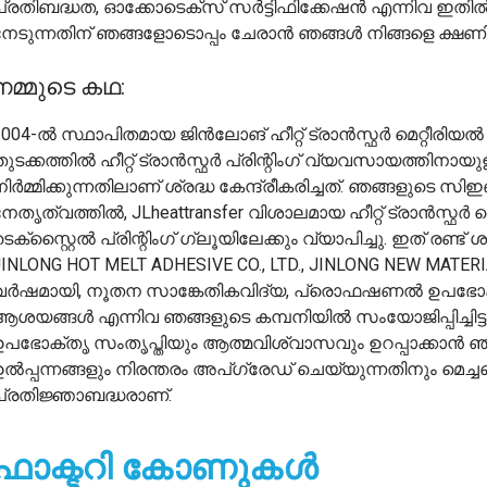
പ്രതിബദ്ധത, ഓക്കോടെക്സ് സർട്ടിഫിക്കേഷൻ എന്നിവ ഇതിൽ
നേടുന്നതിന് ഞങ്ങളോടൊപ്പം ചേരാൻ ഞങ്ങൾ നിങ്ങളെ ക്ഷണിക്
നമ്മുടെ കഥ:
004-ൽ സ്ഥാപിതമായ ജിൻലോങ് ഹീറ്റ് ട്രാൻസ്ഫർ മെറ്റീരിയൽ കമ്
ുടക്കത്തിൽ ഹീറ്റ് ട്രാൻസ്ഫർ പ്രിന്റിംഗ് വ്യവസായത്തിനായുള്
ിർമ്മിക്കുന്നതിലാണ് ശ്രദ്ധ കേന്ദ്രീകരിച്ചത്. ഞങ്ങളുടെ സിഇഒ 
നേതൃത്വത്തിൽ, JLheattransfer വിശാലമായ ഹീറ്റ് ട്രാൻസ്ഫർ
െക്സ്റ്റൈൽ പ്രിന്റിംഗ് ഗ്ലൂയിലേക്കും വ്യാപിച്ചു. ഇത് രണ്ട
JINLONG HOT MELT ADHESIVE CO., LTD., JINLONG NEW MATERI
വർഷമായി, നൂതന സാങ്കേതികവിദ്യ, പ്രൊഫഷണൽ ഉപഭോ
ആശയങ്ങൾ എന്നിവ ഞങ്ങളുടെ കമ്പനിയിൽ സംയോജിപ്പിച്ചിട്ടു
ഉപഭോക്തൃ സംതൃപ്തിയും ആത്മവിശ്വാസവും ഉറപ്പാക്കാൻ ഞ
ഉൽപ്പന്നങ്ങളും നിരന്തരം അപ്‌ഗ്രേഡ് ചെയ്യുന്നതിനും മെച്ച
പ്രതിജ്ഞാബദ്ധരാണ്.
ഫാക്ടറി കോണുകൾ