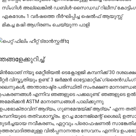
● സിംഗിൾ അല്ലെങ്കിൽ ഡബിൾ-സൈഡഡ് റിലീസ് കോട്ടിംഗി
● ഏകദേശം 1 വർഷത്തെ ദീർഘിപ്പിച്ച ഷെൽഫ് ആയുസ്സ്
● മികച്ച മഷി ആഗിരണം ചെയ്യുന്ന പാളി
ഞങ്ങളേക്കുറിച്ച്:
ജിൻലോങ് ന്യൂ മെറ്റീരിയൽ ടെക്നോളജി കമ്പനിക്ക് 30 ദശലക
മീറ്റർ വിസ്തൃതിയും ഉണ്ട്. 3 ജർമ്മൻ ഓട്ടോമാറ്റിക് ഗ്രൈൻ
ലൈനുകൾ, അന്താരാഷ്ട്ര പരിസ്ഥിതി സംരക്ഷണ മാനദണ്ഡങ്ങൾ
ഉപകരണങ്ങൾ എന്നിവ ഞങ്ങളുടെ പക്കലുണ്ട്. ഞങ്ങളുടെ ഉൽപ
അമേരിക്കൻ ASTM മാനദണ്ഡങ്ങൾ പാലിക്കുന്നു.
"ഉപഭോക്താവിന് ആദ്യം, ഗുണമേന്മയ്ക്ക് ആദ്യം" എന്ന തത്വത്
കമ്പനിയുടെ തത്വശാസ്ത്രം. ഉറച്ച മാനേജ്മെന്റ് ശൈലി, 
തുടർച്ചയായ നവീകരണം, ഏറ്റവും പ്രൊഫഷണൽ സാങ്കേതികവ
ഉത്തരവാദിത്തമുള്ള വിൽപ്പനാനന്തര സേവനം എന്നിവ ഉപഭോക