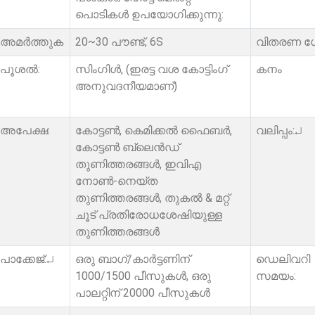
പൊടികൾ ഉപയോഗിക്കുന്നു:
അമർത്തുക
20~30 പൗണ്ട്, 6S
വിതരണ ശ
പൂശൽ:
സിംഗിൾ, (ഇരട്ട വശ കോട്ടിംഗ്
കനം
അനുവദനീയമാണ്)
അപേക്ഷ:
കോട്ടൺ, കെമിക്കൽ ഫൈബർ,
വലിപ്പം:↵
കോട്ടൺ ബ്ലെൻഡ്
തുണിത്തരങ്ങൾ, ഇവിഎ
നോൺ-നെയ്ത
തുണിത്തരങ്ങൾ, തുകൽ & മറ്റ്
ചൂട് പ്രതിരോധശേഷിയുള്ള
തുണിത്തരങ്ങൾ
പാക്കേജ്:↵
ഒരു ബാഗ്/കാർട്ടണിന്
ഡെലിവറി
1000/1500 പീസുകൾ, ഒരു
സമയം:
പാലറ്റിന് 20000 പീസുകൾ