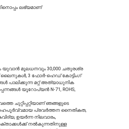
നൊപ്പം ലഭ്യമാണ്
്ഷം യുവാൻ മൂലധനവും 30,000 ചതുരശ്ര
ഡിംഗ് ലൈനുകൾ, 3 ഫോർ-ഹെഡ് കോട്ടിംഗ്
 പാലിക്കുന്ന മറ്റ് അത്യാധുനിക
്പന്നങ്ങൾ യൂറോപ്യൻ N-71, ROHS,
തെ ചുറ്റിപ്പറ്റിയാണ് ഞങ്ങളുടെ
ഉത്സാഹപൂർവ്വമായ പ്രവർത്തന നൈതികത,
ിദ്യ, ഉയർന്ന നിലവാരം,
്താക്കൾക്ക് നൽകുന്നതിനുള്ള