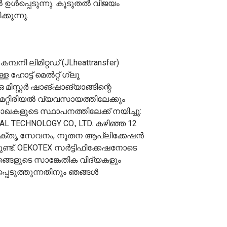
 ഉൾപ്പെടുന്നു. കൂടുതൽ വിജയം
കുന്നു.
പനി ലിമിറ്റഡ് (JLheattransfer)
ള ഹോട്ട് മെൽറ്റ് ഗ്ലൂ
മിസ്റ്റർ ഷാങ്‌ഷാങ്‌യാങ്ങിന്റെ
 മെറ്റീരിയൽ വ്യവസായത്തിലേക്കും
് ശാഖകളുടെ സ്ഥാപനത്തിലേക്ക് നയിച്ചു:
AL TECHNOLOGY CO., LTD. കഴിഞ്ഞ 12
ക്തൃ സേവനം, നൂതന ആപ്ലിക്കേഷൻ
ണ്ട്. OEKOTEX സർട്ടിഫിക്കേഷനോടെ
ങ്ങളുടെ സാങ്കേതിക വിദ്യകളും
പ്പെടുത്തുന്നതിനും ഞങ്ങൾ