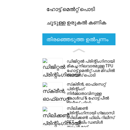
ഹോട്ട് മെൽറ്റ് പൊടി
ചൂടുള്ള ഉരുകൽ കണിക
തിരഞ്ഞെടുത്ത ഉൽപ്പന്നം
ഡിജിറ്റൽ പ്രിന്റിംഗിനായി
മികച്ച നിലവാരമുള്ള TPU
ഹോട്ട് മെൽറ്റ് പശ മിഡിൽ
സൈസ് പൊടി
സ്‌ക്രീൻ, ഓഫ്‌സെറ്റ്
പ്രിന്റിംഗ്
നിർമ്മാതാവിനുള്ള
കോൾഡ് & ഹോട്ട് പീൽ
റിലീസ് ഫിലിം
സിലിക്കൺ
പ്രിന്റിംഗിനായി ഗ്ലോസി
സിലിക്കൺ ഫിലിം റിലീസ്
PET ഫിലിം ഡബിൾ
സൂപ്പർ മാറ്റ്