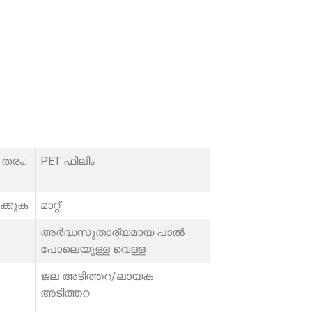
 തരം:
PET ഫിലിം
ക്കുക:
മാറ്റ്
അർദ്ധസുതാര്യമായ പാൽ
പോലെയുള്ള വെള്ള
ജല അടിത്തറ/ലായക
അടിത്തറ