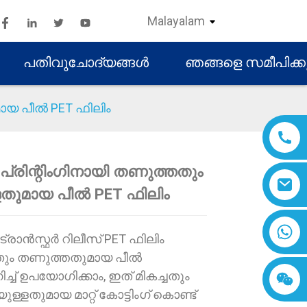
Malayalam
പതിവുചോദ്യങ്ങൾ
ഞങ്ങളെ സമീപിക്
മായ പീൽ PET ഫിലിം
ൻ പ്രിന്റിംഗിനായി തണുത്തതും
ളതുമായ പീൽ PET ഫിലിം
Loading...
Loading...
Loading..
Loading..
 ട്രാൻസ്ഫർ റിലീസ് PET ഫിലിം
തും തണുത്തതുമായ പീൽ
ച് ഉപയോഗിക്കാം, ഇത് മികച്ചതും
ള്ളതുമായ മാറ്റ് കോട്ടിംഗ് കൊണ്ട്