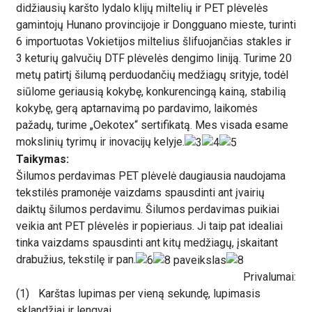
didžiausių karšto lydalo klijų miltelių ir PET plėvelės
gamintojų Hunano provincijoje ir Dongguano mieste, turinti
6 importuotas Vokietijos miltelius šlifuojančias stakles ir
3 keturių galvučių DTF plėvelės dengimo liniją. Turime 20
metų patirtį šilumą perduodančių medžiagų srityje, todėl
siūlome geriausią kokybę, konkurencingą kainą, stabilią
kokybę, gerą aptarnavimą po pardavimo, laikomės
pažadų, turime „Oekotex“ sertifikatą. Mes visada esame
mokslinių tyrimų ir inovacijų kelyje.
Taikymas:
Šilumos perdavimas PET plėvelė daugiausia naudojama
tekstilės pramonėje vaizdams spausdinti ant įvairių
daiktų šilumos perdavimu. Šilumos perdavimas puikiai
veikia ant PET plėvelės ir popieriaus. Ji taip pat idealiai
tinka vaizdams spausdinti ant kitų medžiagų, įskaitant
drabužius, tekstilę ir pan.
Privalumai:
(1)
Karštas lupimas per vieną sekundę, lupimasis
sklandžiai ir lengvai,