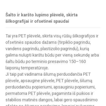
Šalto ir karšto lupimo plėvelė, skirta
šilkografijai ir ofsetinei spaudai
Tai yra PET plėvelė, skirta visų rūšių šilkografijos ir
ofsetinės spaudos dažams (tirpiklio pagrindu,
vandens pagrindu, plastizolio pagrindu), kurią
galima nulupti karštu būdu per vieną sekundę arba
šaltu būdu po terminio presavimo 150–160
laipsnių temperatūroje.
Ji taip pat vadinama šilumą perduodančia PET
.
plėvele, apsaugine plėvele, PET plėvele, šilumą
perduodančiu popieriumi, apsauginiu popieriumi,
permatoma PET plėvele, pagaminta iš puikios ir
stabilios matinės dangos, labai gero spausdinimo