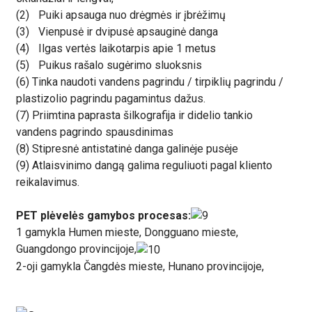
(2)
Puiki apsauga nuo drėgmės ir įbrėžimų
(3)
Vienpusė ir dvipusė apsauginė danga
(4)
Ilgas vertės laikotarpis apie 1 metus
(5)
Puikus rašalo sugėrimo sluoksnis
(6) Tinka naudoti vandens pagrindu / tirpiklių pagrindu /
plastizolio pagrindu pagamintus dažus.
(7) Priimtina paprasta šilkografija ir didelio tankio
vandens pagrindo spausdinimas
(8) Stipresnė antistatinė danga galinėje pusėje
(9) Atlaisvinimo dangą galima reguliuoti pagal kliento
reikalavimus.
PET plėvelės gamybos procesas:
1 gamykla Humen mieste, Dongguano mieste,
Guangdongo provincijoje,
2-oji gamykla Čangdės mieste, Hunano provincijoje,