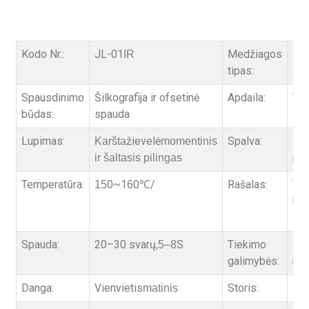
Kodo Nr.:
JL-01
Medžiagos
PET
IR
tipas:
Spausdinimo
Šilkografija ir ofsetinė
Apdaila:
Vi
būdas:
spauda
Lupimas:
žievelė
Spalva:
Pu
Karšta
momentinis
pie
ir šaltasis pilingas
Temperatūra:
0~1
0
/
Rašalas:
Van
15
6
℃
ba
raš
Spauda:
20–30 svarų,
S
Tiekimo
3 0
5–8
galimybės:
mė
Danga:
Vienvietis
Storis:
75 
matinis