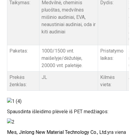
Taikymas:
Medvilnė, cheminis
Dydis:
39 
pluoštas, medvilnės
* 6
mišinio audiniai, EVA,
cm 
neaustiniai audiniai, oda ir
25”
kiti audiniai
ARB
už
Paketas:
1000/1500 vnt.
Pristatymo
3–7
maišelyje/dėžutėje,
laikas:
nu
20000 vnt. paletėje.
už
Prekės
JL
Kilmės
Aš 
ženklas:
vieta:
Spausdinta išleidimo plėvelė iš PET medžiagos:
Mes, Jinlong New Material Technology Co., Ltd.
yra viena