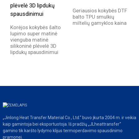
Geriausios kokybės DTF
balto TPU smulkių
D
miltelių gamyklos kaina
s
Korėjos kokybės šalto
g
lupimo super matinė
a
vienguba matinė
silikoninė plėvelė 3D
lipdukų spausdinimui
„Jinlong Heat Transfer Material Co., Ltd.“ buvo įkurta 2004 m. ir veikia
kaip gamintoja bei eksportuotoja. Iš pradžių „JLheattransfer“
gamino tik karšto lydymo klijus termoperdavimo spausdinimo
pramonei.