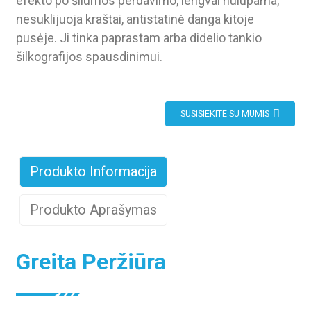
efekto po šilumos perdavimo, lengvai nulupama,
nesuklijuoja kraštai, antistatinė danga kitoje
pusėje. Ji tinka paprastam arba didelio tankio
šilkografijos spausdinimui.
SUSISIEKITE SU MUMIS
Produkto Informacija
Produkto Aprašymas
Greita Peržiūra