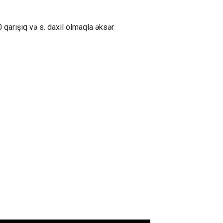
 qarışıq və s. daxil olmaqla əksər