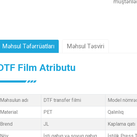
müştərilə
Məhsul Təfərrüatları
Məhsul Təsviri
DTF Film Atributu
Məhsulun adı
DTF transfer filmi
Model nömrə
Material:
PET
Qalınlıq
Brend
JL
Kaplama qatı
Növ
İsti qabıq və soyuq qabıq
İstilik Press