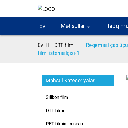
Ev
Məhsullar
Haqqımı
Ev
DTF filmi
Rəqəmsal çap üçün 
filmi istehsalçısı-1
Məhsul Kateqoriyaları
Loading...
Loading...
Silikon film
DTF filmi
PET filmini buraxın