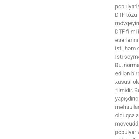
populyarla
DTF tozu 
mövqeyin
DTF filmi 
əsərlərin
isti, həm
İsti soym
Bu, normal
edilən bi
xüsusi ola
filmidir. 
yapışdırı
məhsulları
olduqca as
mövcuddur
populyar 