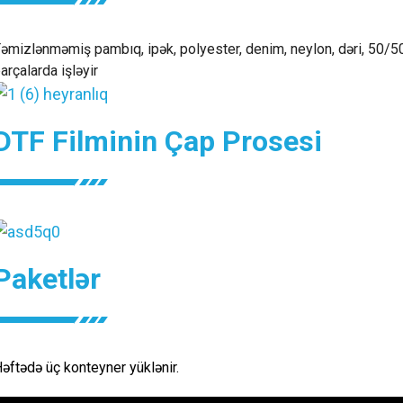
əmizlənməmiş pambıq, ipək, polyester, denim, neylon, dəri, 50/50
arçalarda işləyir
DTF Filminin Çap Prosesi
Paketlər
əftədə üç konteyner yüklənir.