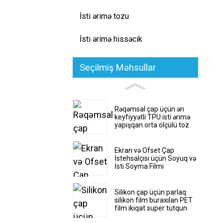
İsti ərimə tozu
İsti ərimə hissəcik
Seçilmiş Məhsullar
Rəqəmsal çap üçün ən
keyfiyyətli TPU isti ərimə
yapışqan orta ölçülü toz
Ekran və Ofset Çap
İstehsalçısı üçün Soyuq və
İsti Soyma Filmi
Silikon çap üçün parlaq
silikon film buraxılan PET
film ikiqat super tutqun