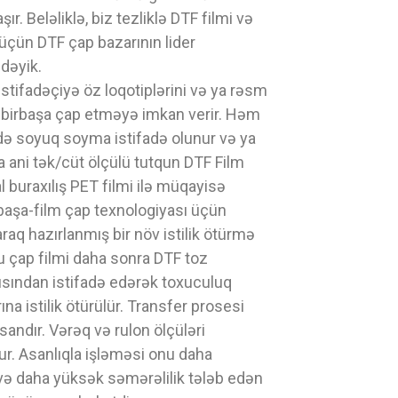
şır. Beləliklə, biz tezliklə DTF filmi və
üçün DTF çap bazarının lider
dəyik.
istifadəçiyə öz loqotiplərini və ya rəsm
i birbaşa çap etməyə imkan verir. Həm
 də soyuq soyma istifadə olunur və ya
a ani tək/cüt ölçülü tutqun DTF Film
 buraxılış PET filmi ilə müqayisə
rbaşa-film çap texnologiyası üçün
raq hazırlanmış bir növ istilik ötürmə
Bu çap filmi daha sonra DTF toz
cısından istifadə edərək toxuculuq
na istilik ötürülür. Transfer prosesi
andır. Vərəq və rulon ölçüləri
. Asanlıqla işləməsi onu daha
və daha yüksək səmərəlilik tələb edən