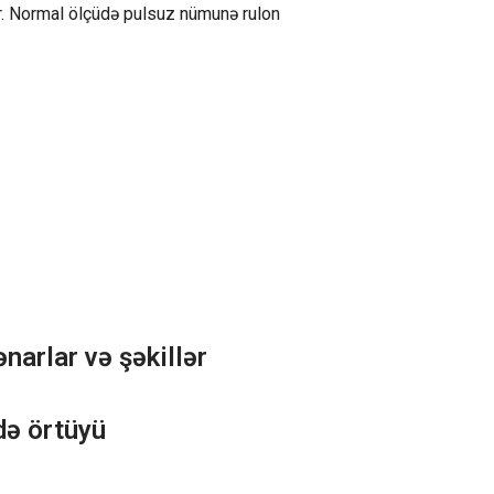
r. Normal ölçüdə pulsuz nümunə rulon
narlar və şəkillər
də örtüyü