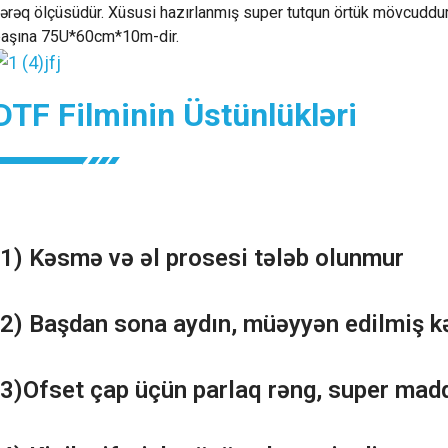
ərəq ölçüsüdür. Xüsusi hazırlanmış super tutqun örtük mövcuddu
aşına 75U*60cm*10m-dir.
DTF Filminin Üstünlükləri
(1) Kəsmə və əl prosesi tələb olunmur
(2) Başdan sona aydın, müəyyən edilmiş kə
(3)Ofset çap üçün parlaq rəng, super mad