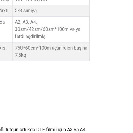
Vaxtı
5-8 saniyə
oda
A2, A3, A4,
30sm/42sm/60sm*100m və ya
fərdiləşdirilmiş
isi:
75U*60cm*100m üçün rulon başına
7,5kq
i tutqun örtükdə DTF filmi üçün A3 və A4