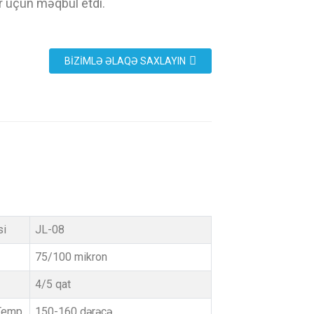
r üçün məqbul etdi.
BIZIMLƏ ƏLAQƏ SAXLAYIN
si
JL-08
75/100 mikron
4/5 qat
 Temp
150-160 dərəcə