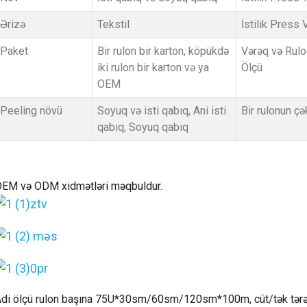
Ərizə
Tekstil
İstilik Press 
Paket
Bir rulon bir karton, köpükdə
Vərəq və Rul
iki rulon bir karton və ya
Ölçü
OEM
Peeling növü
Soyuq və isti qabıq, Ani isti
Bir rulonun çək
qabıq, Soyuq qabıq
EM və ODM xidmətləri məqbuldur.
di ölçü rulon başına 75U*30sm/60sm/120sm*100m, cüt/tək tərəfl