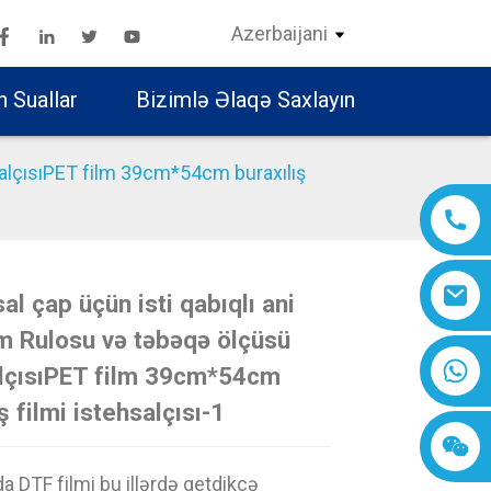
Azerbaijani
n Suallar
Bizimlə Əlaqə Saxlayın
salçısıPET film 39cm*54cm buraxılış
l çap üçün isti qabıqlı ani
Loading...
Loading...
Loading..
Loading..
m Rulosu və təbəqə ölçüsü
alçısıPET film 39cm*54cm
ş filmi istehsalçısı-1
a DTF filmi bu illərdə getdikcə