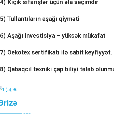
(4) Kiçik sifarişlər üçün əla seçimdir
(5) Tullantıların aşağı qiyməti
(6) Aşağı investisiya – yüksək mükafat
(7) Oekotex sertifikatı ilə sabit keyfiyyət.
(8) Qabaqcıl texniki çap biliyi tələb olunm
Ərizə