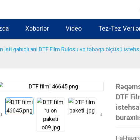
zda
Xəbərlər
Video
Tez-Tez Verilə
isti qabıqlı ani DTF Film Rulosu və təbəqə ölçüsü isteh
Rəqəmsa
Loading...
Loading...
DTF Fil
istehs
buraxılı
Hal-hazırd