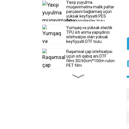
Yaxşı yuyulma
müqavimətinə malik paltar
parçasını bağlamaq üçün
yüksək keyfiyyətli PES
tozu kopoliester tozu
Yumşaq və yüksək elastik
TPU isti ərimə yapışdırıcı
istehsalçısı olan yüksək
keyfiyyətli DTF tozu
Rəqəmsal çap istehsalçısı
üçün isti qabıq ani DTF
filmi 30/60cm*100m rulon
PET film
Yüksək keyfiyyətli super
yumşaq və uzanan TPU
isti əriyən yapışqan DTF
tozu
İsti satış DTF filmi
30/60cm * 100m rulon
istilik köçürmə PET filmi
zavod qiyməti
Rəqəmsal çap üçün isti
qabıqlı ani DTF Film Rulosu